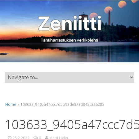
Zeniitti
Tähtiharrastuksen verkkolehti
Home
›
103633_9405a47ccc7d5b93de8730845c326285
103633_9405a47ccc7d
25.2.2022
0
Matti Helin