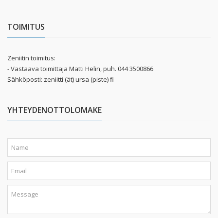
TOIMITUS
Zeniitin toimitus:
- Vastaava toimittaja Matti Helin, puh. 044 3500866
Sähköposti: zeniitti (ät) ursa (piste) fi
YHTEYDENOTTOLOMAKE