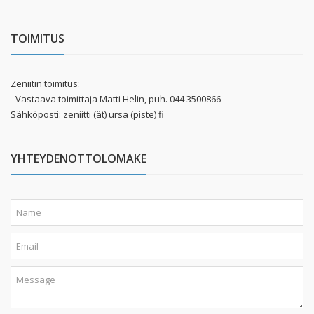
TOIMITUS
Zeniitin toimitus:
- Vastaava toimittaja Matti Helin, puh. 044 3500866
Sähköposti: zeniitti (ät) ursa (piste) fi
YHTEYDENOTTOLOMAKE