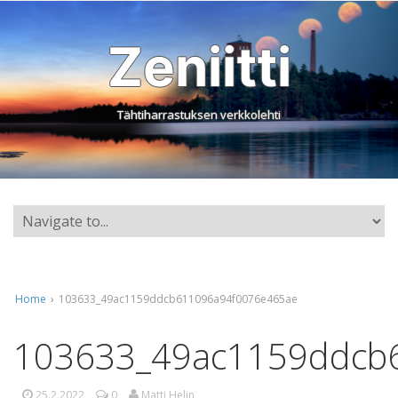
Zeniitti
Tähtiharrastuksen verkkolehti
Home
›
103633_49ac1159ddcb611096a94f0076e465ae
103633_49ac1159ddcb
25.2.2022
0
Matti Helin