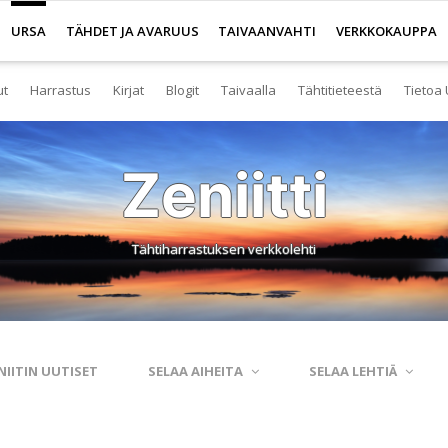
URSA
TÄHDET JA AVARUUS
TAIVAANVAHTI
VERKKOKAUPPA
ut
Harrastus
Kirjat
Blogit
Taivaalla
Tähtitieteestä
Tietoa 
senyys
Yleistä harrastuksesta
Kirjakauppa
Tuoreimmat
Tähtitaivas
Tietoa tähtitiete
Yl
Zeniitti
eistä Ursan palveluista
Nuorisotoiminta
Kaukoputkikauppa
Kosmokseen kirjoitettua
Tähtikartta
Usein kysyttyä
Hal
imisto
Tähtitornit
Terveisiä kiertoradalta
Tähtikartta classic
Aurinkokuntamall
Ta
Tähtiharrastuksen verkkolehti
rjasto
Harrastusryhmät
Kraatterin reunalta
Havaintopaikat
Aurinkokelloveis
Av
anetaario
Harrastusjulkaisut
Eksoplaneetta hukassa
Taivaan havaitseminen
Tietokantoja ja 
Esi
htitornit
Harrastustapahtumat
Tarinoita taivasalta
Taivaanvahti-palvelu
Tähtitieteestä mu
Ku
NIITIN UUTISET
SELAA AIHEITA
SELAA LEHTIÄ
itelmät
Harrastajat verkossa
Otsikon takana
His
rssit
Pääkaupunkiseutu
Elämän keitaita