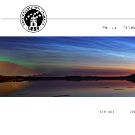
Palvel
Etusivu
Jä
Yl
To
Ki
Pl
Tä
ETUSIVU
ZE
Es
Ku