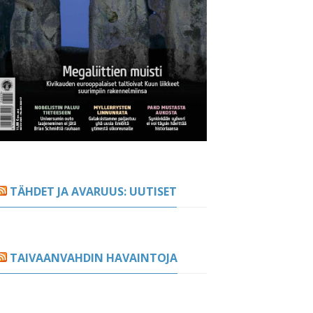
TÄHDET JA AVARUUS: UUTISET
TAIVAANVAHDIN HAVAINTOJA