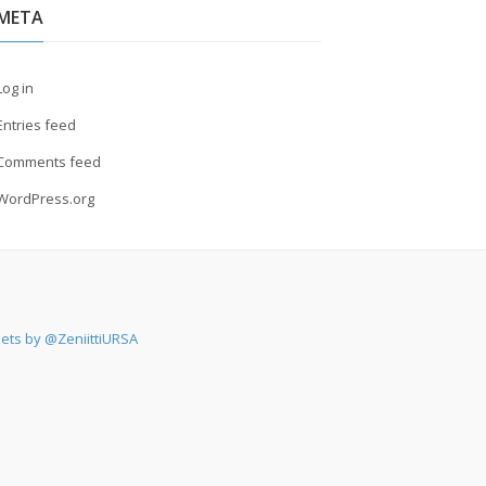
META
Log in
Entries feed
Comments feed
WordPress.org
ets by @ZeniittiURSA