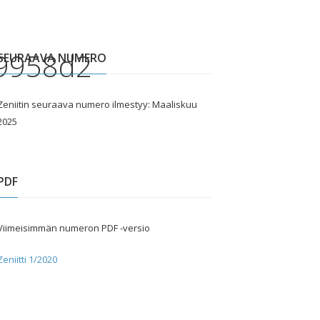
9958d2
SEURAAVA NUMERO
Zeniitin seuraava numero ilmestyy: Maaliskuu
2025
PDF
Viimeisimmän numeron PDF -versio
Zeniitti 1/2020