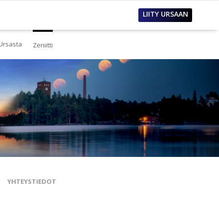
LIITY URSAAN
Ursasta
Zeniitti
estä
eistä Ursasta
linto
i
lous
tos
oimet työpaikat
sanastoja
tteet ja raportit
ualla
nnianosoitukset
YHTEYSTIEDOT
toria