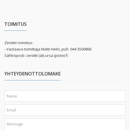
TOIMITUS
Zeniitin toimitus:
- Vastaava toimittaja Matti Helin, puh. 044 3500866
Sähköposti: zeniitti (ät) ursa (piste) fi
YHTEYDENOTTOLOMAKE