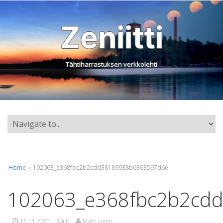
Zeniitti
Tähtiharrastuksen verkkolehti
Home
›
102063_e368fbc2b2cdd38189938b6363597d6e
102063_e368fbc2b2cd
15.11.2021
0
Matti Helin