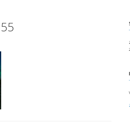
edotusvälineille
Paikallisyhdistykset
Taivas takapihalla
uluille ja päiväkodeille
.55
ita palveluita
pahtumakalenteri