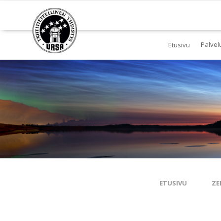
Palvel
Etusivu
Jä
Yl
To
Ki
Pl
Tä
ETUSIVU
ZE
Es
Ku