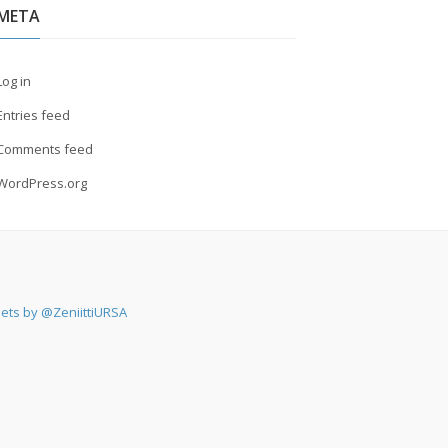
META
Log in
Entries feed
Comments feed
WordPress.org
ets by @ZeniittiURSA