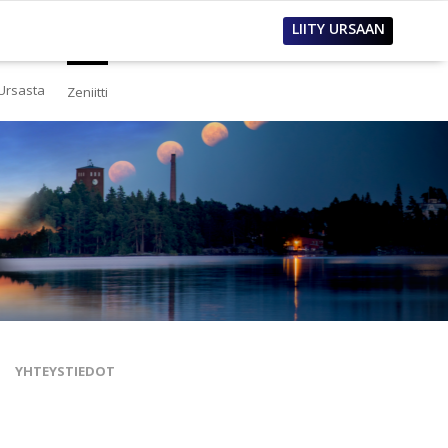
LIITY URSAAN
Ursasta
Zeniitti
estä
eistä Ursasta
linto
i
lous
tos
oimet työpaikat
sanastoja
tteet ja raportit
ualla
nnianosoitukset
YHTEYSTIEDOT
toria