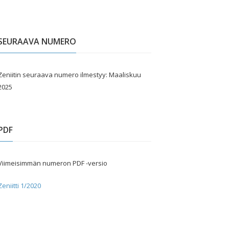
SEURAAVA NUMERO
Zeniitin seuraava numero ilmestyy: Maaliskuu
2025
PDF
Viimeisimmän numeron PDF -versio
Zeniitti 1/2020