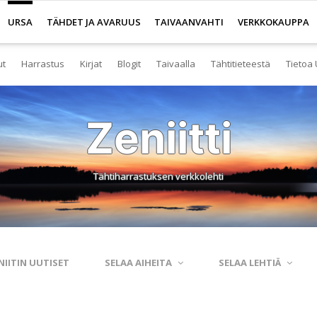
URSA
TÄHDET JA AVARUUS
TAIVAANVAHTI
VERKKOKAUPPA
ut
Harrastus
Kirjat
Blogit
Taivaalla
Tähtitieteestä
Tietoa 
senyys
Yleistä harrastuksesta
Kirjakauppa
Tuoreimmat
Tähtitaivas
Tietoa tähtitiete
Yl
Zeniitti
eistä Ursan palveluista
Nuorisotoiminta
Kaukoputkikauppa
Kosmokseen kirjoitettua
Tähtikartta
Usein kysyttyä
Hal
imisto
Tähtitornit
Terveisiä kiertoradalta
Tähtikartta classic
Aurinkokuntamall
Ta
Tähtiharrastuksen verkkolehti
rjasto
Harrastusryhmät
Kraatterin reunalta
Havaintopaikat
Aurinkokelloveis
Av
anetaario
Harrastusjulkaisut
Eksoplaneetta hukassa
Taivaan havaitseminen
Tietokantoja ja 
Esi
htitornit
Harrastustapahtumat
Tarinoita taivasalta
Taivaanvahti-palvelu
Tähtitieteestä mu
Ku
NIITIN UUTISET
SELAA AIHEITA
SELAA LEHTIÄ
itelmät
Harrastajat verkossa
Otsikon takana
His
rssit
Pääkaupunkiseutu
Elämän keitaita