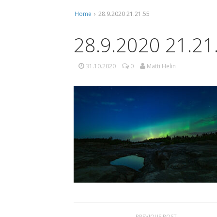
Home
›
28.9.2020 21.21.55
Ti
Ko
28.9.2020 21.21
Mu
31.10.2020
0
Matti Helin
Ta
PREVIOUS POST