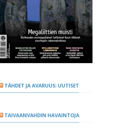
TÄHDET JA AVARUUS: UUTISET
TAIVAANVAHDIN HAVAINTOJA