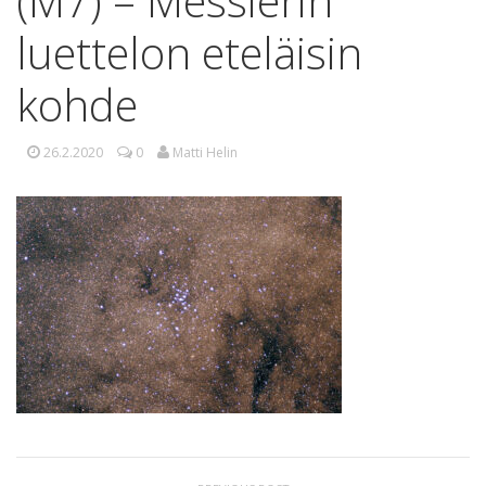
(M7) – Messierin
luettelon eteläisin
kohde
26.2.2020
0
Matti Helin