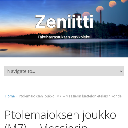
Zeniitti
Tähtiharrastuksen verkkolehti
Home
›
Ptolemaioksen joukko (M7) – Messierin luettelon eteläisin kohde
Ptolemaioksen joukko