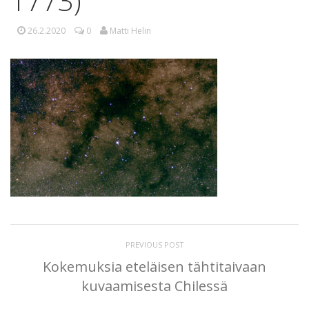
1773)
26.2.2020
0
Matti Helin
PREVIOUS POST
Kokemuksia eteläisen tähtitaivaan
kuvaamisesta Chilessä