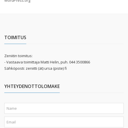
WordPress.org
TOIMITUS
Zeniitin toimitus:
- Vastaava toimittaja Matti Helin, puh. 044 3500866
Sähköposti: zeniitti (ät) ursa (piste) fi
YHTEYDENOTTOLOMAKE