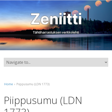
Zeniitti
Tähtiharrastuksen verkkolehti
Home
›
Piippusumu (LDN 1773)
Piippusumu (LDN