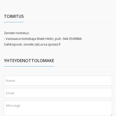
TOIMITUS
Zeniitin toimitus:
- Vastaava toimittaja Matti Helin, puh. 044 3500866
Sähköposti: zeniitti (ät) ursa (piste) fi
YHTEYDENOTTOLOMAKE