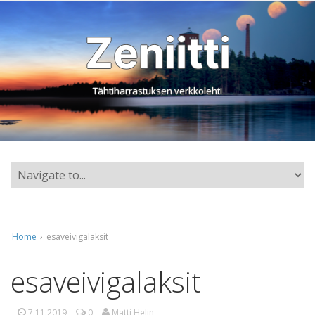
Zeniitti
Tähtiharrastuksen verkkolehti
Home
›
esaveivigalaksit
esaveivigalaksit
7.11.2019
0
Matti Helin