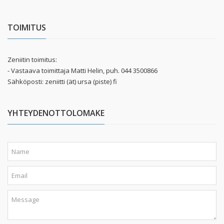
TOIMITUS
Zeniitin toimitus:
- Vastaava toimittaja Matti Helin, puh. 044 3500866
Sähköposti: zeniitti (ät) ursa (piste) fi
YHTEYDENOTTOLOMAKE