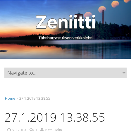
Zeniitti
Tähtiharrastuksen verkkolehti
Home
›
27.1.2019 13.38.55
27.1.2019 13.38.55
6.3.2019
0
Matti Helin