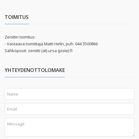
TOIMITUS
Zeniitin toimitus:
- Vastaava toimittaja Matti Helin, puh. 044 3500866
Sähköposti: zeniitti (ät) ursa (piste) fi
YHTEYDENOTTOLOMAKE