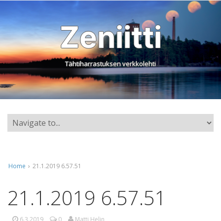
Zeniitti
Tähtiharrastuksen verkkolehti
Home
›
21.1.2019 6.57.51
21.1.2019 6.57.51
6.3.2019
0
Matti Helin