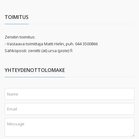
TOIMITUS
Zeniitin toimitus:
- Vastaava toimittaja Matti Helin, puh. 044 3500866
Sähköposti: zeniitti (ät) ursa (piste) fi
YHTEYDENOTTOLOMAKE