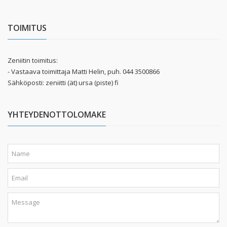
TOIMITUS
Zeniitin toimitus:
- Vastaava toimittaja Matti Helin, puh. 044 3500866
Sähköposti: zeniitti (ät) ursa (piste) fi
YHTEYDENOTTOLOMAKE