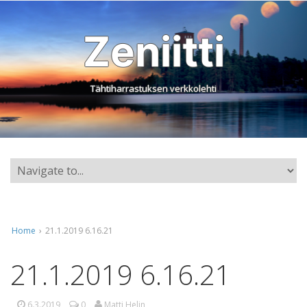
Zeniitti
Tähtiharrastuksen verkkolehti
Home
›
21.1.2019 6.16.21
21.1.2019 6.16.21
6.3.2019
0
Matti Helin