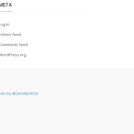
META
Log in
Entries feed
Comments feed
WordPress.org
ets by @ZeniittiURSA