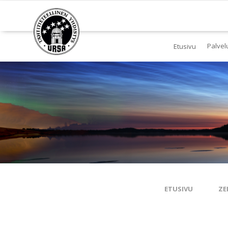
Palvel
Etusivu
Jä
Yl
To
Ki
Pl
Tä
ETUSIVU
ZE
Es
Ku