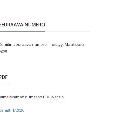
SEURAAVA NUMERO
Zeniitin seuraava numero ilmestyy: Maaliskuu
2025
PDF
Viimeisimmän numeron PDF -versio
Zeniitti 1/2020