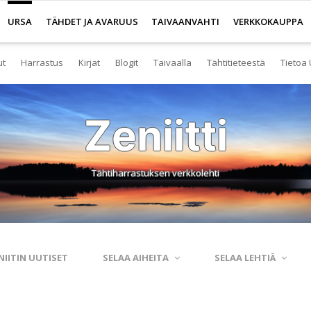
URSA
TÄHDET JA AVARUUS
TAIVAANVAHTI
VERKKOKAUPPA
ut
Harrastus
Kirjat
Blogit
Taivaalla
Tähtitieteestä
Tietoa 
senyys
Yleistä harrastuksesta
Kirjakauppa
Tuoreimmat
Tähtitaivas
Tietoa tähtitiete
Yl
Zeniitti
eistä Ursan palveluista
Nuorisotoiminta
Kaukoputkikauppa
Kosmokseen kirjoitettua
Tähtikartta
Usein kysyttyä
Hal
imisto
Tähtitornit
Terveisiä kiertoradalta
Tähtikartta classic
Aurinkokuntamall
Ta
Tähtiharrastuksen verkkolehti
rjasto
Harrastusryhmät
Kraatterin reunalta
Havaintopaikat
Aurinkokelloveis
Av
anetaario
Harrastusjulkaisut
Eksoplaneetta hukassa
Taivaan havaitseminen
Tietokantoja ja 
Esi
htitornit
Harrastustapahtumat
Tarinoita taivasalta
Taivaanvahti-palvelu
Tähtitieteestä mu
Ku
NIITIN UUTISET
SELAA AIHEITA
SELAA LEHTIÄ
itelmät
Harrastajat verkossa
Otsikon takana
His
rssit
Pääkaupunkiseutu
Elämän keitaita