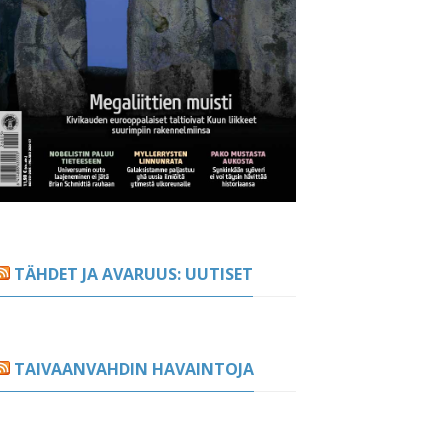
TÄHDET JA AVARUUS: UUTISET
TAIVAANVAHDIN HAVAINTOJA