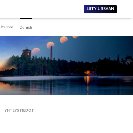
LIITY URSAAN
Ursasta
Zeniitti
estä
eistä Ursasta
linto
i
lous
tos
oimet työpaikat
sanastoja
tteet ja raportit
ualla
nnianosoitukset
YHTEYSTIEDOT
toria