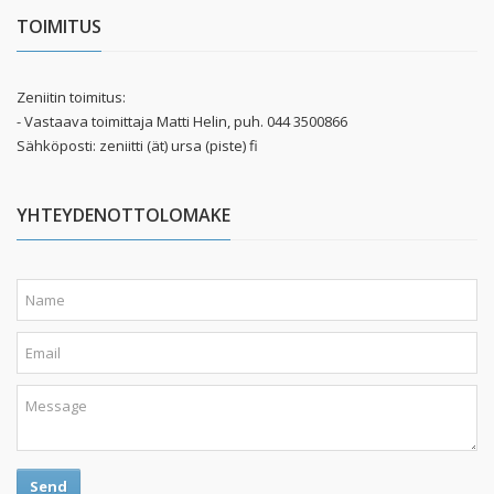
TOIMITUS
Zeniitin toimitus:
- Vastaava toimittaja Matti Helin, puh. 044 3500866
Sähköposti: zeniitti (ät) ursa (piste) fi
YHTEYDENOTTOLOMAKE
Send