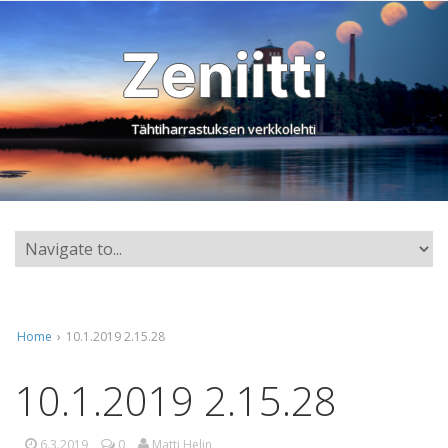
Zeniitti
Tähtiharrastuksen verkkolehti
Home
›
10.1.2019 2.15.28
10.1.2019 2.15.28
6.3.2019
0
Matti Helin