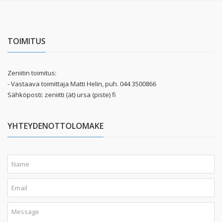
TOIMITUS
Zeniitin toimitus:
- Vastaava toimittaja Matti Helin, puh. 044 3500866
Sähköposti: zeniitti (ät) ursa (piste) fi
YHTEYDENOTTOLOMAKE