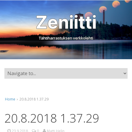
Zeniitti
Tähtiharrastuksen verkkolehti
Home
›
20.8.2018 1.37.29
20.8.2018 1.37.29
23.9.2018
0
Matti Helin