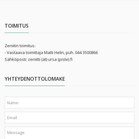
TOIMITUS
Zeniitin toimitus:
- Vastaava toimittaja Matti Helin, puh. 044 3500866
Sähköposti: zeniitti (ät) ursa (piste) fi
YHTEYDENOTTOLOMAKE