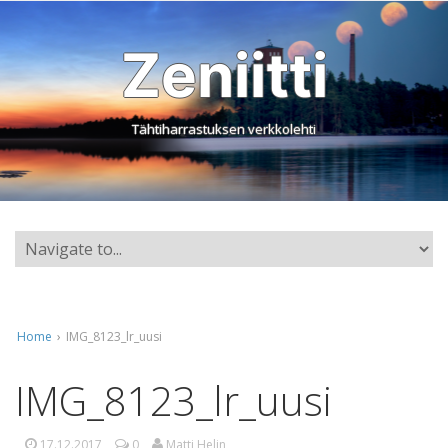
Zeniitti
Tähtiharrastuksen verkkolehti
Home
›
IMG_8123_lr_uusi
IMG_8123_lr_uusi
17.12.2017
0
Matti Helin