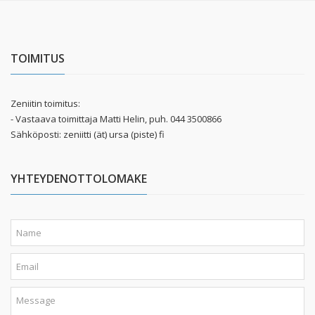
TOIMITUS
Zeniitin toimitus:
- Vastaava toimittaja Matti Helin, puh. 044 3500866
Sähköposti: zeniitti (ät) ursa (piste) fi
YHTEYDENOTTOLOMAKE