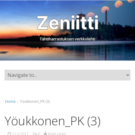
Zeniitti
Tähtiharrastuksen verkkolehti
Home
›
Yöukkonen_PK (3)
Yöukkonen_PK (3)
17.9.2017
0
Matti Helin