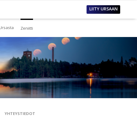
LIITY URSAAN
Ursasta
Zeniitti
estä
eistä Ursasta
linto
i
lous
tos
oimet työpaikat
sanastoja
tteet ja raportit
ualla
nnianosoitukset
YHTEYSTIEDOT
toria