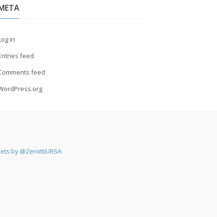
META
Log in
Entries feed
Comments feed
WordPress.org
ets by @ZeniittiURSA