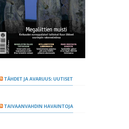
TÄHDET JA AVARUUS: UUTISET
TAIVAANVAHDIN HAVAINTOJA