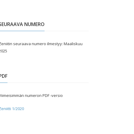
SEURAAVA NUMERO
Zeniitin seuraava numero ilmestyy: Maaliskuu
2025
PDF
Viimeisimmän numeron PDF -versio
Zeniitti 1/2020