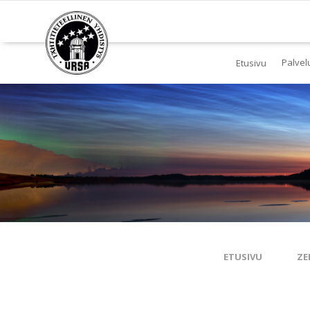
Palvel
Etusivu
Jä
Yl
To
Ki
Pl
Tä
ETUSIVU
ZE
Es
Ku