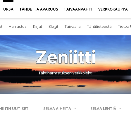
URSA
TÄHDET JA AVARUUS
TAIVAANVAHTI
VERKKOKAUPPA
ut
Harrastus
Kirjat
Blogit
Taivaalla
Tähtitieteestä
Tietoa 
senyys
Yleistä harrastuksesta
Kirjakauppa
Tuoreimmat
Tähtitaivas
Tietoa tähtitiete
Yl
Zeniitti
eistä Ursan palveluista
Nuorisotoiminta
Kaukoputkikauppa
Kosmokseen kirjoitettua
Tähtikartta
Usein kysyttyä
Hal
imisto
Tähtitornit
Terveisiä kiertoradalta
Tähtikartta classic
Aurinkokuntamall
Ta
Tähtiharrastuksen verkkolehti
rjasto
Harrastusryhmät
Kraatterin reunalta
Havaintopaikat
Aurinkokelloveis
Av
anetaario
Harrastusjulkaisut
Eksoplaneetta hukassa
Taivaan havaitseminen
Tietokantoja ja 
Esi
htitornit
Harrastustapahtumat
Tarinoita taivasalta
Taivaanvahti-palvelu
Tähtitieteestä mu
Ku
NIITIN UUTISET
SELAA AIHEITA
SELAA LEHTIÄ
itelmät
Harrastajat verkossa
Otsikon takana
His
rssit
Pääkaupunkiseutu
Elämän keitaita