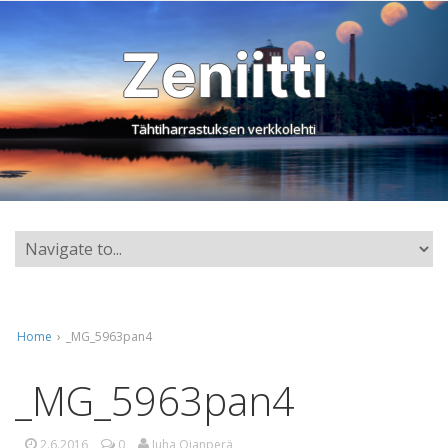
Zeniitti
Tähtiharrastuksen verkkolehti
Home
›
_MG_5963pan4
_MG_5963pan4
2.6.2016
0
Juha Ojanperä