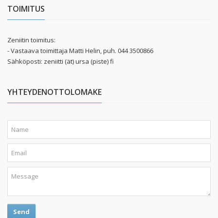
TOIMITUS
Zeniitin toimitus:
- Vastaava toimittaja Matti Helin, puh. 044 3500866
Sähköposti: zeniitti (ät) ursa (piste) fi
YHTEYDENOTTOLOMAKE
Send