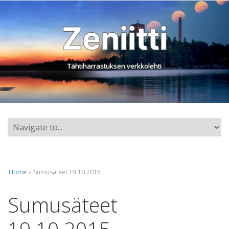
Zeniitti
Tähtiharrastuksen verkkolehti
Home
›
Sumusäteet 19.10.2015
Sumusäteet