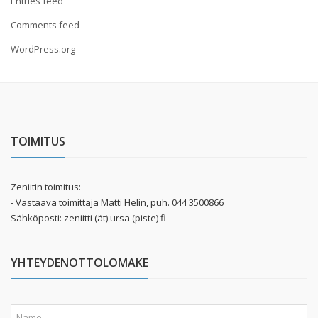
Entries feed
Comments feed
WordPress.org
TOIMITUS
Zeniitin toimitus:
- Vastaava toimittaja Matti Helin, puh. 044 3500866
Sähköposti: zeniitti (ät) ursa (piste) fi
YHTEYDENOTTOLOMAKE