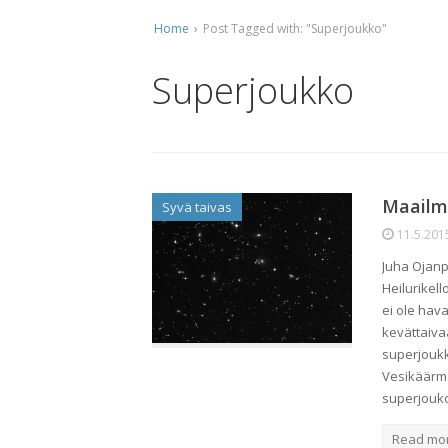
Home
›
Post Tagged with: "Superjoukko"
Ti
Ko
Superjoukko
Mu
Ta
Maailm
Syvä taivas
11.5.201
Juha Ojanp
Heilurikel
ei ole hav
kevättaiva
superjoukk
Vesikäärm
superjouk
Read mo