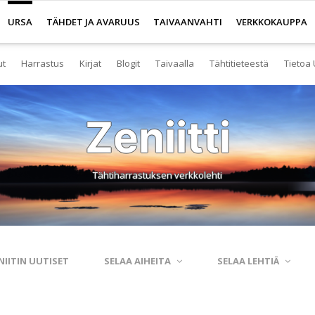
URSA
TÄHDET JA AVARUUS
TAIVAANVAHTI
VERKKOKAUPPA
ut
Harrastus
Kirjat
Blogit
Taivaalla
Tähtitieteestä
Tietoa 
senyys
Yleistä harrastuksesta
Kirjakauppa
Tuoreimmat
Tähtitaivas
Tietoa tähtitiete
Yl
Zeniitti
eistä Ursan palveluista
Nuorisotoiminta
Kaukoputkikauppa
Kosmokseen kirjoitettua
Tähtikartta
Usein kysyttyä
Hal
imisto
Tähtitornit
Terveisiä kiertoradalta
Tähtikartta classic
Aurinkokuntamall
Ta
Tähtiharrastuksen verkkolehti
rjasto
Harrastusryhmät
Kraatterin reunalta
Havaintopaikat
Aurinkokelloveis
Av
anetaario
Harrastusjulkaisut
Eksoplaneetta hukassa
Taivaan havaitseminen
Tietokantoja ja 
Esi
htitornit
Harrastustapahtumat
Tarinoita taivasalta
Taivaanvahti-palvelu
Tähtitieteestä mu
Ku
NIITIN UUTISET
SELAA AIHEITA
SELAA LEHTIÄ
itelmät
Harrastajat verkossa
Otsikon takana
His
rssit
Pääkaupunkiseutu
Elämän keitaita