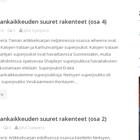
ankaikkeuden suuret rakenteet (osa 4)
14
0
Juha Ojanperä
erä: Tämän artikkelisarjan neljännessä osassa aiheena ovat
 Kalojen-Valaan ja Karhunvartijan superjoukot. Kalojen-Valaan
artijan superjoukot ovat havaittavissa Suomestakin, mutta
tähdistössä sijaitsevaa Shapleyn superjoukkoa havaitakseen
kustamaan etelään. Superjoukot Eräitä
ankaikkeutemme superjoukkoja: Neitsyen superjoukko eli
en superjoukko Vesikäärmeen-Kentaurin…
re
ankaikkeuden suuret rakenteet (osa 2)
0
Juha Ojanperä
rä: Artikkelisarjan edellisessä osassa käsittelin Neitsyen,