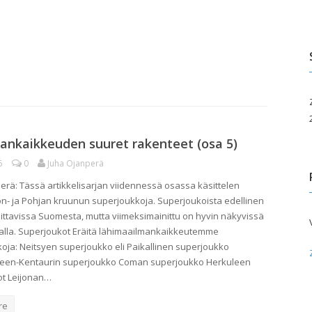
edotusvälineille
Paikallisyhdistykset
Taivas takapihalla
uluille ja päiväkodeille
ita palveluita
pahtumakalenteri
ankaikkeuden suuret rakenteet (osa 5)
5
0
Juha Ojanperä
erä: Tässä artikkelisarjan viidennessä osassa käsittelen
lon- ja Pohjan kruunun superjoukkoja. Superjoukoista edellinen
aittavissa Suomesta, mutta viimeksimainittu on hyvin näkyvissä
alla. Superjoukot Eräitä lähimaailmankaikkeutemme
oja: Neitsyen superjoukko eli Paikallinen superjoukko
een-Kentaurin superjoukko Coman superjoukko Herkuleen
ot Leijonan…
re