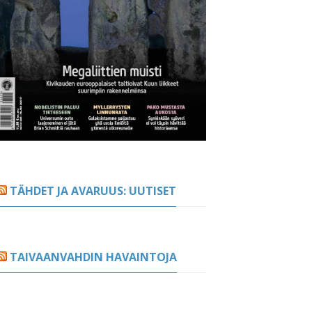
TÄHDET JA AVARUUS: UUTISET
TAIVAANVAHDIN HAVAINTOJA