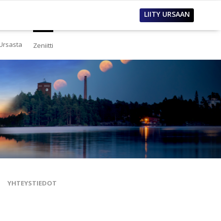
LIITY URSAAN
Ursasta
Zeniitti
estä
eistä Ursasta
linto
i
lous
tos
oimet työpaikat
sanastoja
tteet ja raportit
ualla
nnianosoitukset
YHTEYSTIEDOT
toria