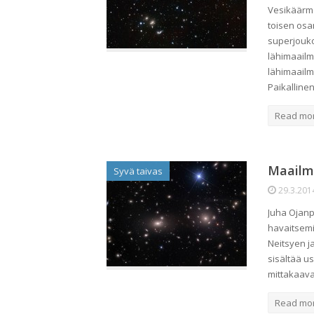
Vesikäärme
toisen osa
superjoukot
lähimaailm
lähimaailm
Paikallin
Read mo
Maailm
Syvä taivas
29.3.201
Juha Ojanp
havaitsemi
Neitsyen ja
sisältää us
mittakaava
Read mo