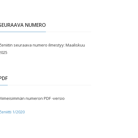
SEURAAVA NUMERO
Zeniitin seuraava numero ilmestyy: Maaliskuu
2025
PDF
Viimeisimmän numeron PDF -versio
Zeniitti 1/2020