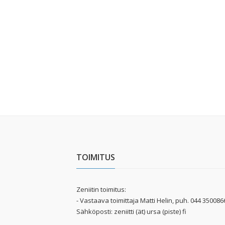
TOIMITUS
Zeniitin toimitus:
- Vastaava toimittaja Matti Helin, puh. 044 350086
Sähköposti: zeniitti (ät) ursa (piste) fi