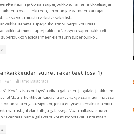
en-Kentaurin ja Coman superjoukkoja. Tämän artikkelisarjan
n aiheena ovat Herkuleen, Leijonan ja Käärmeenkantajan
. Tässä vielä muistin virkistykseksi lista
ankaikkeutemme superjoukoista: Superjoukot Eräitä
ankaikkeutemme superjoukkoja: Neitsyen superjoukko eli
en superjoukko Vesikäärmeen-Kentaurin superjoukko…
re
ankaikkeuden suuret rakenteet (osa 1)
4
1
Jarno Malaprade
erä: Kevättaivas on hyvää aikaa galaksien ja galaksijoukkojen
selle! Maalis-huhtikuun taivaalla ovat näkyvissä muun muassa
 Coman suuret galaksijoukot, joista erityisesti ensiksi mainittu
eita harrastajallekin tuttuja galakseja. Vaan millaisia suuren
n rakenteita nämä galaksijoukot muodostavat? Entä miten…
re