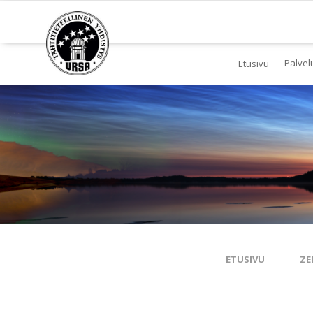
Palvel
Etusivu
Jä
Yl
To
Ki
Pl
Tä
ETUSIVU
ZE
Es
Ku