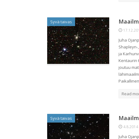
Maailm
Syvä taivas
17.12.20
Juha Ojanp
Shapleyn-,
ja Karhunv
Kentaurin 
joutuu mat
lähimaailm
Paikallin
Read mo
Maailm
Syvä taivas
4.8.2014
Juha Ojanpe