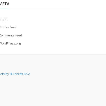
META
Log in
Entries feed
Comments feed
WordPress.org
ets by @ZeniittiURSA