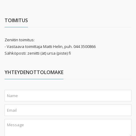
TOIMITUS
Zeniitin toimitus:
- Vastaava toimittaja Matti Helin, puh. 044 3500866
Sähköposti: zeniitti (ät) ursa (piste) fi
YHTEYDENOTTOLOMAKE