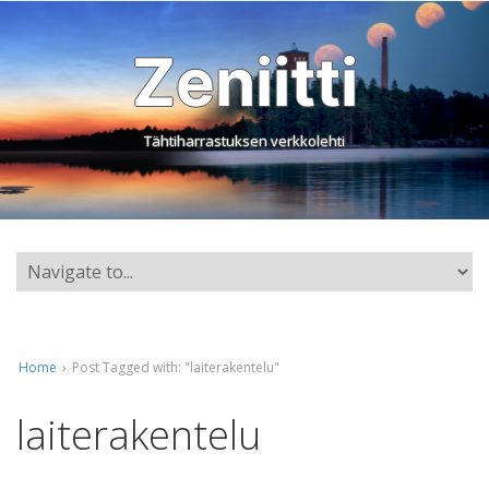
Zeniitti
Tähtiharrastuksen verkkolehti
Home
›
Post Tagged with: "laiterakentelu"
laiterakentelu