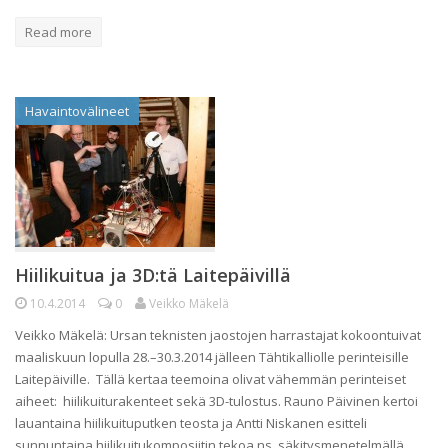
Read more
Havaintovälineet
Hiilikuitua ja 3D:tä Laitepäivillä
10.4.2014
0
Veikko Mäkelä
Veikko Mäkelä: Ursan teknisten jaostojen harrastajat kokoontuivat
maaliskuun lopulla 28.–30.3.2014 jälleen Tähtikalliolle perinteisille
Laitepäiville. Tällä kertaa teemoina olivat vähemmän perinteiset
aiheet: hiilikuiturakenteet sekä 3D-tulostus. Rauno Päivinen kertoi
lauantaina hiilikuituputken teosta ja Antti Niskanen esitteli
sunnuntaina hiilikuitukomposiitin tekoa ns. säkitysmenetelmällä.