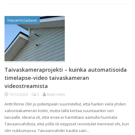
Havaintolaitteet
Taivaskameraprojekti – kuinka automatisoida
timelapse-video taivaskameran
videostreamista
10.10.2024
0
Matti Helin
Antti Rinne Olin jo pidempään suunnitellut, että hankin vielä yhden
valvontakameran kotiin, mutta tällä kertaa suuntaankin sen
taivaalle. Ideana oli, että enää ei harmittaisi aamulla huomata
Taivaanvahdista, että yöllä oli eeppiset revontulet menneet ohi, kun
olin nukkumassa. Taivaanvahdin kautta sain…