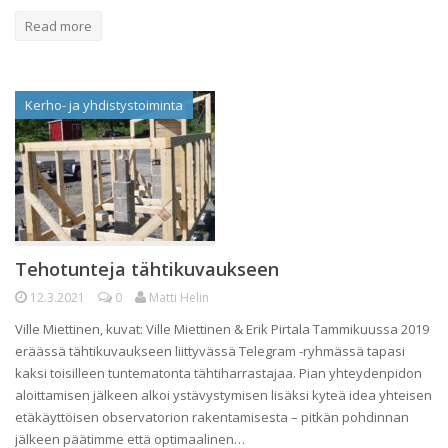
Read more
Kerho- ja yhdistystoiminta
Tehotunteja tähtikuvaukseen
12.3.2021
0
Matti Helin
Ville Miettinen, kuvat: Ville Miettinen & Erik Pirtala Tammikuussa 2019
eräässä tähtikuvaukseen liittyvässä Telegram -ryhmässä tapasi
kaksi toisilleen tuntematonta tähtiharrastajaa. Pian yhteydenpidon
aloittamisen jälkeen alkoi ystävystymisen lisäksi kyteä idea yhteisen
etäkäyttöisen observatorion rakentamisesta – pitkän pohdinnan
jälkeen päätimme että optimaalinen…