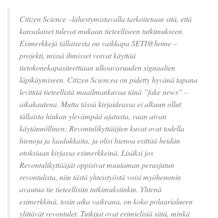
Citizen Science –lähestymistavalla tarkoitetaan sitä, että
kansalaiset tulevat mukaan tieteelliseen tutkimukseen.
Esimerkkejä tällaisesta on vaikkapa SETI@home –
projekti, missä ihmisset voivat käyttää
tietokonekapasiteettiaan ulkoavaruuden signaalien
läpikäymiseen. Citizen Sciencea on pidetty hyvänä tapana
levittää tieteellistä maailmankuvaa tänä ”fake news” –
aikakautena. Mutta tässä kirjaideassa ei alkuun ollut
tällaista hiukan ylevämpää ajatusta, vaan aivan
käytännöllinen: Revontulikyttääjien kuvat ovat todella
hienoja ja laadukkaita, ja olisi hienoa esittää heidän
otoksiaan kirjassa esimerkkeinä. Lisäksi jos
Revontulikyttääjät oppisivat muutaman perusjutun
revontulista, niin tästä yhteistyöstä voisi myöhemmin
avautua tie tieteellisiin tutkimuksiinkin. Yhtenä
esimerkkinä, tosin aika vaikeana, on koko polaarialueen
ylittävät revontulet. Tutkijat ovat erimielisiä siitä, minkä