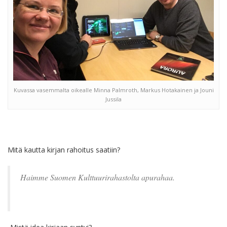
Kuvassa vasemmalta oikealle Minna Palmroth, Markus Hotakainen ja Jouni
Jussila
Mitä kautta kirjan rahoitus saatiin?
Haimme Suomen Kulttuurirahastolta apurahaa.