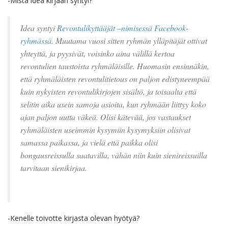
-Mistä idea kirjaan syntyi?
Idea syntyi
Revontulikyttääjät –nimisessä Facebook-
ryhmässä
. Muutama vuosi sitten ryhmän ylläpitäjät ottivat
yhteyttä, ja pyysivät, voisinko aina välillä kertoa
revontulien taustoista ryhmäläisille. Huomasin ensinnäkin,
että ryhmäläisten revontulitietous on paljon edistyneempää
kuin nykyisten revontulikirjojen sisältö, ja toisaalta että
selitin aika usein samoja asioita, kun ryhmään liittyy koko
ajan paljon uutta väkeä. Olisi kätevää, jos vastaukset
ryhmäläisten useimmin kysymiin kysymyksiin olisivat
samassa paikassa, ja vielä että paikka olisi
bongausreissulla saatavilla, vähän niin kuin sienireissuilla
tarvitaan sienikirjaa.
-Kenelle toivotte kirjasta olevan hyötyä?