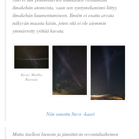
ilmakehän atomeista, vaan sen syntymekanismi liittyy
ilmakehän kuumentumiseen. Ilmiön ei osattu arvata
näkyvän maasta käsin, joten sitä ei ole aiemmin
ymmärretty yrittää kuvata.
Kuvat: Markku
Ruonala
Niin sanottu Steve -kaari
Mutta itselleni hienoin ja jännittävin revontuliaiheinen