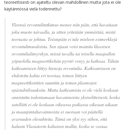
teoreettisesti on ajateltu olevan mahdollinen mutta jota ei ole
käytännössä vielä todennettu?
Yleensä revontulitutkimus menee niin päin, että havaitaan
joku muoto taivaalla, ja sitten yritetään ymmärtää, mistä
teoriasta se johtuu. Toisinpäin ei tule mieleen esimerkkejä
revontulimuodoista. Sen sijaan voisi mainita klassisen
revontulialimyrskyn, missä tavalla tai toisella maapallon
yöpuolella magneettikehän pyrstö venyy ja katkeaa. Tähän
katkeamiseen liittyy hienoja revontulia. Katkeamiseen on
ehdotettu kahta eri teoriaa, toinen liittyen
magneettikenttien suuntiin ja toinen plasmojen
epästabiilisuuksiin. Mutta katkeamista ei ole vielä koskaan
onnistuttu todentamaan havainnoista yksiselitteisesti, koska
satelliitti ei ole koskaan oikeassa paikassa oikeaan aikaan
ja maanpintahavainnoista ei suoraan voi päätellä
avaruuden olosuhteita. Tämä on yksi syy siihen, että
halusin Vlasiatorin kaltaisen mallin, koska se vastaa