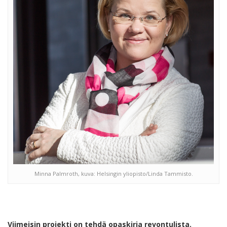
Minna Palmroth, kuva: Helsingin yliopisto/Linda Tammisto.
Viimeisin projekti on tehdä opaskirja revontulista.