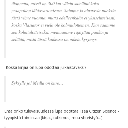
tilannetta, missä on 300 km välein satelliitti koko
maapallon lähiavaruudessa. Saimme jo alustavia tuloksia
tästä viime vuonna, mutta edelleenkään ei yksiselitteisesti,
koska Vlasiator ei vielä ole kolmiulotteinen. Kun saamme
sen kolmiulotteiseksi, meinaamme räjäyttää pankin ja
selittää, mistä tässä kaikessa on oikein kysymys.
-Koska kirjaa on lupa odottaa julkaistavaksi?
Syksylle jo! Meillä on kiire…
Entä onko tulevaisuudessa lupa odottaa lisää Citizen Science -
tyyppistä toimintaa (kirjat, tutkimus, muu yhteistyö…)