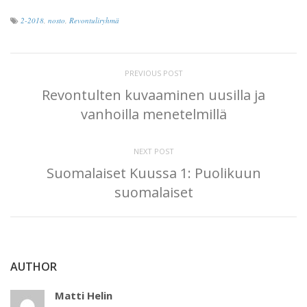
2-2018
,
nosto
,
Revontuliryhmä
PREVIOUS POST
Revontulten kuvaaminen uusilla ja
vanhoilla menetelmillä
NEXT POST
Suomalaiset Kuussa 1: Puolikuun
suomalaiset
AUTHOR
Matti Helin