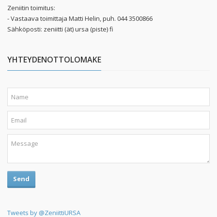
Zeniitin toimitus:
- Vastaava toimittaja Matti Helin, puh. 044 3500866
Sähköposti: zeniitti (ät) ursa (piste) fi
YHTEYDENOTTOLOMAKE
Send
Tweets by @ZeniittiURSA