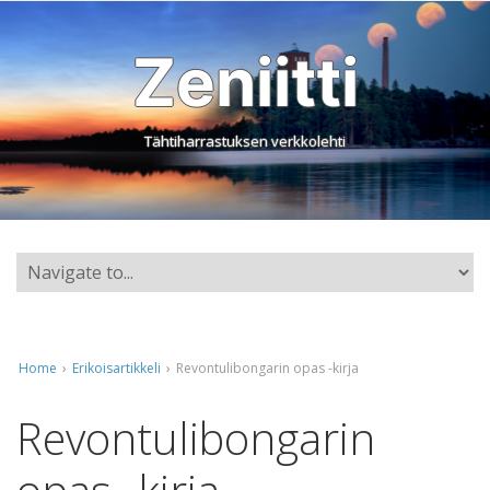
Zeniitti
Tähtiharrastuksen verkkolehti
Home
›
Erikoisartikkeli
›
Revontulibongarin opas -kirja
Revontulibongarin