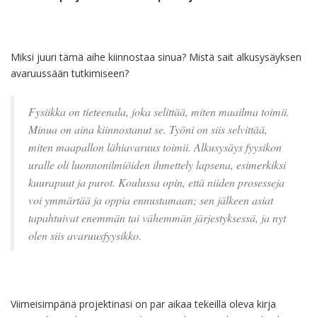
Miksi juuri tämä aihe kiinnostaa sinua? Mistä sait alkusysäyksen
avaruussään tutkimiseen?
Fysiikka on tieteenala, joka selittää, miten maailma toimii.
Minua on aina kiinnostanut se. Työni on siis selvittää,
miten maapallon lähiavaruus toimii. Alkusysäys fyysikon
uralle oli luonnonilmiöiden ihmettely lapsena, esimerkiksi
kuurapuut ja purot. Koulussa opin, että niiden prosesseja
voi ymmärtää ja oppia ennustamaan; sen jälkeen asiat
tapahtuivat enemmän tai vähemmän järjestyksessä, ja nyt
olen siis avaruusfyysikko.
Viimeisimpänä projektinasi on par aikaa tekeillä oleva kirja