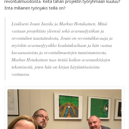
revontulimuodoista. Keitä tähän projektin työryhmään kuuluu?
Entä millainen työnjako teillä on?
Lisäkseni Jouni Jussila ja Markus Hotakainen. Minä
vastaan projektista yleensä sekä avaruusfysiikan ja
revontulien taustatiedosta, Jouni on revontulikuvaaja ja
myöskin avaruusfyysikko koulutukseltaan ja hän vastaa
kuvausasioista ja revontulimuotojen tunnistamisesta.
Markus Hotakainen taas tietää kaiken avaruuskirjojen
tekemisestä, joten hän on kirjan käytäntöasioista
vastuussa.