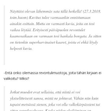
Näyttäisi olevan lähemmäs sata tällä hetkellä! (27.3.2018.
toim.huom) Kuvitus tulee varmaankin onnistumaan
ainakin osittain. Mutta on varmasti kuvia, joita on tosi
vaikea löytää. Erityisesti päiväpuolen revontulet
kaamosaikaan on varmaan tosi hankala bongata. Ja sitten
on tietenkin superharvinaiset kaaret, joista ei ehkä löydy
helposti kuvia.
-Entä onko olemassa revontulimuotoja, joita tähän kirjaan ei
valikoitu? Miksi?
Jotkut muodot ovat sellaisia, että niistä ei voi
yksiselitteisesti sanoa, mistä ne johtuvat. Vähän niin kuin
tapaisi metsässä sienen, joka voi olla valkokärpässieni tai
sitten suppilovahvero. Koska niiden yksilöiminen on