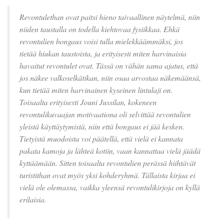
Revontulethan ovat paitsi hieno taivaallinen näytelmä, niin
niiden taustalla on todella kiehtovaa fysiikkaa. Ehkä
revontulien bongaus voisi tulla mielekkäämmäksi, jos
tietää hiukan taustoista, ja erityisesti miten harvinaisia
havaitut revontulet ovat. Tässä on vähän sama ajatus, että
jos näkee valkoselkätikan, niin osaa arvostaa näkemäänsä,
kun tietää miten harvinainen kyseinen lintulaji on.
Toisaalta erityisesti Jouni Jussilan, kokeneen
revontulikuvaajan motivaationa oli selvittää revontulien
yleistä käyttäytymistä, niin että bongaus ei jää kesken.
Tietyistä muodoista voi päätellä, että vielä ei kannata
pakata kamoja ja lähteä kotiin, vaan kannattaa vielä jäädä
kyttäämään. Sitten toisaalta revontulien perässä hiihtävät
turistithan ovat myös yksi kohderyhmä. Tällaista kirjaa ei
vielä ole olemassa, vaikka yleensä revontulikirjoja on kyllä
erilaisia.