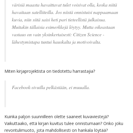
värisiä maasta havaittavat tulet voisivat olla, koska niitä
havaitaan satelliiteilla. Jos niistä onnistuisi nappaamaan
kuvia, niin siitä saisi heti pari tieteellistä julkaisua.
Muitakin tällaisia esimerkkejä löytyy. Mutta oikeastaan
vastaus on vain yksinkertaisesti: Citizen Science -
lähestymistapa tuntui hauskalta ja motivoivalta.
Miten kirjaprojektista on tiedotettu harrastajia?
Facebook-sivuilla pelkästään, ei muualla.
Kuinka paljon suunnilleen olette saaneet kuvaviestejä?
Vaikuttaako, että kirjan kuvitus tulee onnistumaan? Onko joku
revontulimuoto, jota mahdollisesti on hankala löytää?