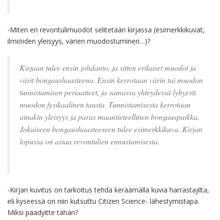
-Miten eri revontulimuodot selitetään kirjassa (esimerkkikuvat,
ilmiöiden yleisyys, värien muodostuminen…)?
Kirjaan tulee ensin johdanto, ja sitten erilaiset muodot ja
värit bongaushaasteena. Ensin kerrotaan värin tai muodon
tunnistamisen periaatteet, ja samassa yhteydessä lyhyesti
muodon fysikaalinen tausta. Tunnistamisesta kerrotaan
ainakin yleisyys ja paras maantieteellinen bongauspaikka.
Jokaiseen bongaushaasteeseen tulee esimerkkikuva. Kirjan
lopussa on asiaa revontulien ennustamisesta.
-Kirjan kuvitus on tarkoitus tehdä keräämällä kuvia harrastajilta,
eli kyseessä on niin kutsuttu Citizen Science- lähestymistapa.
Miksi päädyitte tähän?