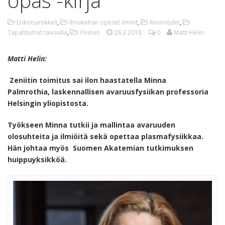
opas -kirja
Erikoisartikkeli
,
Ilmakehän optiset ilmiöt
,
Revontulet
,
Tapahtumat taivaalla
,
Yleinen
28.3.2018
0
Matti Helin
Matti Helin:
Zeniitin toimitus sai ilon haastatella Minna
Palmrothia,
laskennallisen avaruusfysiikan professoria
Helsingin yliopistosta.
Työkseen Minna tutkii ja mallintaa avaruuden
olosuhteita ja ilmiöitä sekä opettaa plasmafysiikkaa.
Hän johtaa myös Suomen Akatemian tutkimuksen
huippuyksikköä.