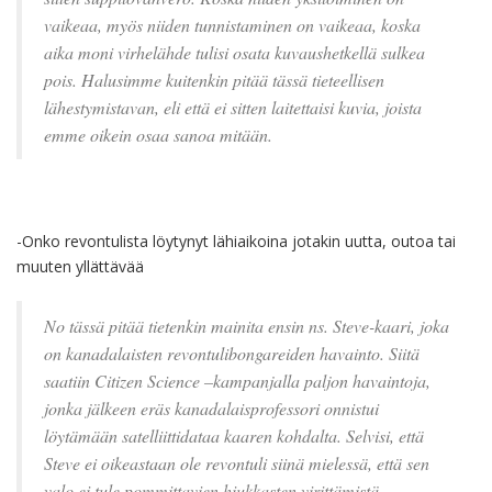
vaikeaa, myös niiden tunnistaminen on vaikeaa, koska
aika moni virhelähde tulisi osata kuvaushetkellä sulkea
pois. Halusimme kuitenkin pitää tässä tieteellisen
lähestymistavan, eli että ei sitten laitettaisi kuvia, joista
emme oikein osaa sanoa mitään.
-Onko revontulista löytynyt lähiaikoina jotakin uutta, outoa tai
muuten yllättävää
No tässä pitää tietenkin mainita ensin ns. Steve-kaari, joka
on kanadalaisten revontulibongareiden havainto. Siitä
saatiin Citizen Science –kampanjalla paljon havaintoja,
jonka jälkeen eräs kanadalaisprofessori onnistui
löytämään satelliittidataa kaaren kohdalta. Selvisi, että
Steve ei oikeastaan ole revontuli siinä mielessä, että sen
valo ei tule pommittavien hiukkasten virittämistä