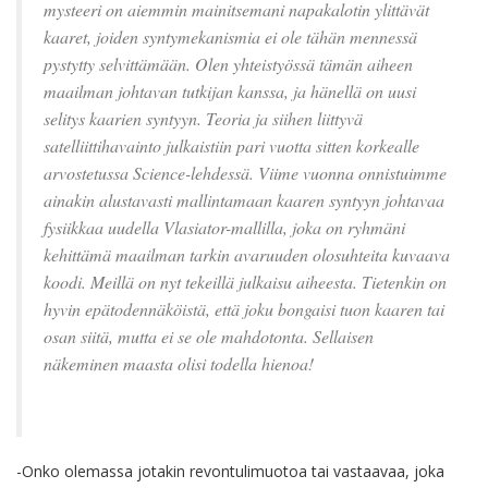
mysteeri on aiemmin mainitsemani napakalotin ylittävät
kaaret, joiden syntymekanismia ei ole tähän mennessä
pystytty selvittämään. Olen yhteistyössä tämän aiheen
maailman johtavan tutkijan kanssa, ja hänellä on uusi
selitys kaarien syntyyn. Teoria ja siihen liittyvä
satelliittihavainto julkaistiin pari vuotta sitten korkealle
arvostetussa Science-lehdessä. Viime vuonna onnistuimme
ainakin alustavasti mallintamaan kaaren syntyyn johtavaa
fysiikkaa uudella Vlasiator-mallilla, joka on ryhmäni
kehittämä maailman tarkin avaruuden olosuhteita kuvaava
koodi. Meillä on nyt tekeillä julkaisu aiheesta. Tietenkin on
hyvin epätodennäköistä, että joku bongaisi tuon kaaren tai
osan siitä, mutta ei se ole mahdotonta. Sellaisen
näkeminen maasta olisi todella hienoa!
-Onko olemassa jotakin revontulimuotoa tai vastaavaa, joka