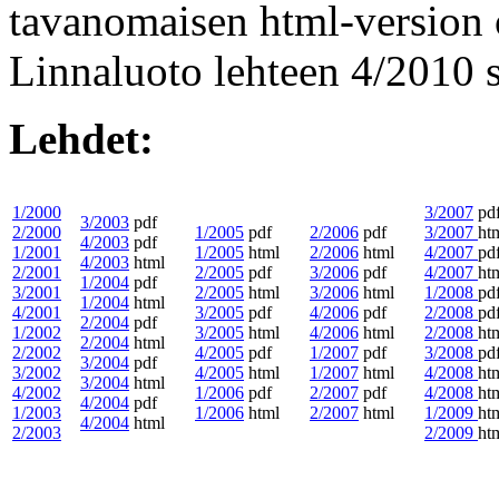
tavanomaisen html-version 
Linnaluoto lehteen 4/2010 
Lehdet:
1/2000
3/2007
pd
3/2003
pdf
2/2000
1/2005
pdf
2/2006
pdf
3/2007
ht
4/2003
pdf
1/2001
1/2005
html
2/2006
html
4/2007
pd
4/2003
html
2/2001
2/2005
pdf
3/2006
pdf
4/2007
ht
1/2004
pdf
3/2001
2/2005
html
3/2006
html
1/2008
pd
1/2004
html
4/2001
3/2005
pdf
4/2006
pdf
2/2008
pd
2/2004
pdf
1/2002
3/2005
html
4/2006
html
2/2008
ht
2/2004
html
2/2002
4/2005
pdf
1/2007
pdf
3/2008
pd
3/2004
pdf
3/2002
4/2005
html
1/2007
html
4/2008
ht
3/2004
html
4/2002
1/2006
pdf
2/2007
pdf
4/2008
ht
4/2004
pdf
1/2003
1/2006
html
2/2007
html
1/2009
ht
4/2004
html
2/2003
2/2009
ht