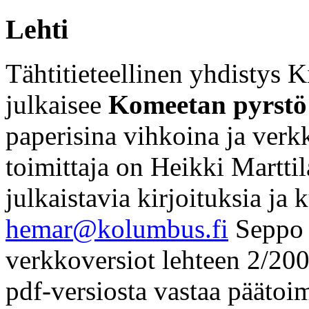
Lehti
Tähtitieteellinen yhdisty
julkaisee
Komeetan pyrstö
paperisina vihkoina ja ver
toimittaja on Heikki Marttil
julkaistavia kirjoituksia ja
hemar@kolumbus.fi
Seppo 
verkkoversiot lehteen 2/200
pdf-versiosta vastaa päätoim