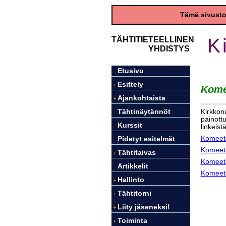
K
TÄHTITIETEELLINEN
YHDISTYS
Etusivu
Esittely
Kome
Ajankohtaista
Kirkkon
Tähtinäytännöt
painottu
Kurssit
linkeistä
Komeeta
Pidetyt esitelmät
Komeeta
Tähtitaivas
Komeeta
Artikkelit
Komeeta
Hallinto
Tähtitorni
Liity jäseneksi!
Toiminta