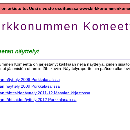
irkkonummen Komeett
etan näyttelyt
ummen Komeetta on järjestänyt kaikkiaan neljä näyttelyä, joiden sisältö
nut jäsenistön ottamiin tähtikuviin. Näyttelyraportteihin pääsee allaolevi
.
n näyttely 2006 Porkkalasalissa
n näyttely 2009 Porkkalasalissa
n tähtitaidenäyttely 2011-12 Masalan kirjastossa
n tähtitaidenäyttely 2012 Porkkalasalissa