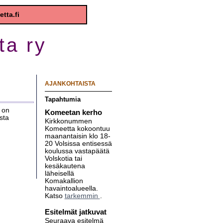
a ry
AJANKOHTAISTA
Tapahtumia
 on
Komeetan kerho
sta
Kirkkonummen
Komeetta kokoontuu
maanantaisin klo 18-
20 Volsissa entisessä
koulussa vastapäätä
Volskotia tai
kesäkautena
läheisellä
Komakallion
havaintoalueella.
Katso
tarkemmin
.
Esitelmät jatkuvat
Seuraava esitelmä