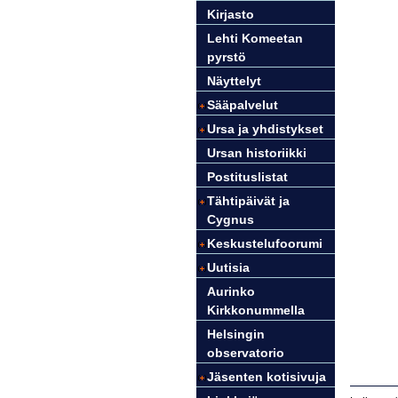
Kirjasto
Lehti Komeetan
pyrstö
Näyttelyt
Sääpalvelut
Ursa ja yhdistykset
Ursan historiikki
Postituslistat
Tähtipäivät ja
Cygnus
Keskustelufoorumi
Uutisia
Aurinko
Kirkkonummella
Helsingin
observatorio
Jäsenten kotisivuja