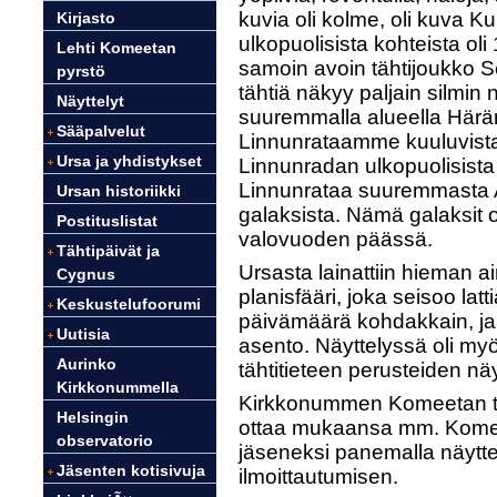
kuvia oli kolme, oli kuva 
Kirjasto
ulkopuolisista kohteista ol
Lehti Komeetan
samoin avoin tähtijoukko Se
pyrstö
tähtiä näkyy paljain silmi
Näyttelyt
suuremmalla alueella Härän
Sääpalvelut
Linnunrataamme kuuluvist
Ursa ja yhdistykset
Linnunradan ulkopuolisista 
Linnunrataa suuremmasta 
Ursan historiikki
galaksista. Nämä galaksit 
Postituslistat
valovuoden päässä.
Tähtipäivät ja
Ursasta lainattiin hieman a
Cygnus
planisfääri, joka seisoo latti
Keskustelufoorumi
päivämäärä kohdakkain, ja 
Uutisia
asento. Näyttelyssä oli my
Aurinko
tähtitieteen perusteiden näy
Kirkkonummella
Kirkkonummen Komeetan toim
Helsingin
ottaa mukaansa mm. Komeet
observatorio
jäseneksi panemalla näytte
Jäsenten kotisivuja
ilmoittautumisen.