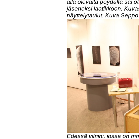
alla olevalta pöydältä sai o
jäseneksi laatikkoon. Kuva
näyttelytaulut. Kuva Seppo
Edessä vitriini, jossa on m