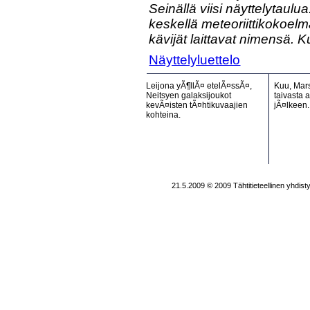
Seinällä viisi näyttelytaul
keskellä meteoriittikokoelm
kävijät laittavat nimensä.
Näyttelyluettelo
Leijona yÃ¶llÃ¤ etelÃ¤ssÃ¤,
Kuu, Mars
Neitsyen galaksijoukot
taivasta 
kevÃ¤isten tÃ¤htikuvaajien
jÃ¤lkeen
kohteina.
21.5.2009 © 2009 Tähtitieteellinen yhdi