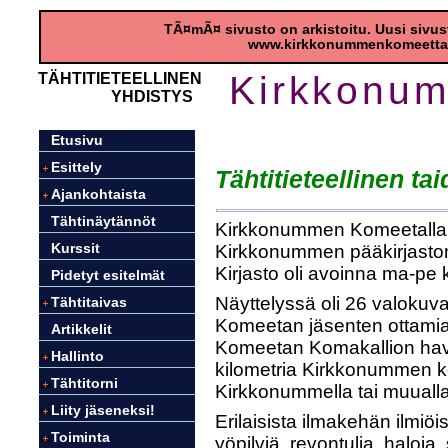
Kirkkonum
TÄHTITIETEELLINEN
YHDISTYS
Etusivu
Esittely
Tähtitieteellinen ta
Ajankohtaista
Tähtinäytännöt
Kirkkonummen Komeetalla oli
Kirkkonummen pääkirjaston
Kurssit
Kirjasto oli avoinna ma-pe k
Pidetyt esitelmät
Näyttelyssä oli 26 valokuv
Tähtitaivas
Komeetan jäsenten ottamia
Artikkelit
Komeetan Komakallion hav
Hallinto
kilometria Kirkkonummen ke
Tähtitorni
Kirkkonummella tai muual
Liity jäseneksi!
Erilaisista ilmakehän ilmiöi
Toiminta
yöpilviä, revontulia, haloja