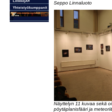
LinkkejÃ¤
Seppo Linnaluoto
Yhteistyökumppanit
Näyttelyn 11 kuvaa sekä o
pöytäplanisfääri ja meteor