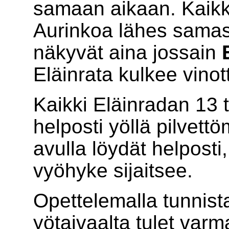
samaan aikaan. Kaikki
Aurinkoa lähes samas
näkyvät aina jossain
Eläinrata kulkee vinot
Kaikki Eläinradan 13 t
helposti yöllä pilvettö
avulla löydät helpost
vyöhyke sijaitsee.
Opettelemalla tunnist
yötaivaalta tulet var