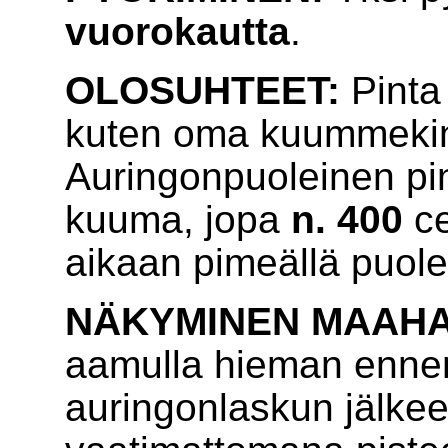
vuorokautta
.
OLOSUHTEET:
Pinta 
kuten oma kuummekin. 
Auringonpuoleinen pin
kuuma, jopa
n. 400
ce
aikaan pimeällä puole
NÄKYMINEN MAAHA
aamulla hieman ennen 
auringonlaskun jälkee