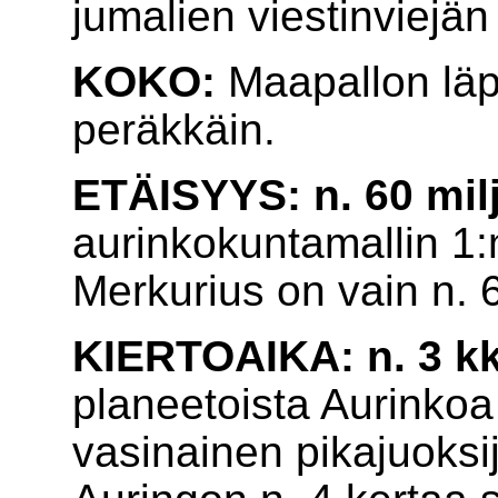
jumalien viestinviejä
KOKO:
Maapallon läp
peräkkäin.
ETÄISYYS: n. 60 mi
aurinkokuntamallin 1:
Merkurius on vain n. 
KIERTOAIKA: n. 3 k
planeetoista Aurinkoa
vasinainen pikajuoksija