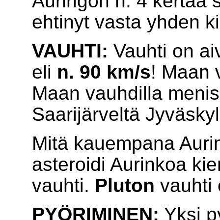
Auringon n. 4 kertaa 
ehtinyt vasta yhden k
VAUHTI:
Vauhti on ai
eli
n. 90 km/s
! Maan 
Maan vauhdilla menis
Saarijärveltä Jyväsky
Mitä kauempana Aurin
asteroidi Aurinkoa kie
vauhti.
Pluton
vauhti 
PYÖRIMINEN:
Yksi p