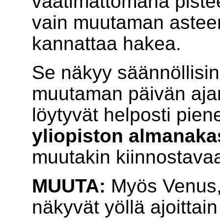
vaatimattomana pistee
vain muutaman asteen 
kannattaa hakea.
Se näkyy säännöllisin v
muutaman päivän ajan
löytyvät helposti pie
yliopiston almanaka
muutakin kiinnostava
MUUTA:
Myös Venus, 
näkyvät yöllä ajoittain