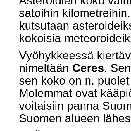
Asteroidien koko vaiht
satoihin kilometreihin
kutsutaan asteroideik
kokoisia meteoroideik
Vyöhykkeessä kiertävä
nimeltään
Ceres
. Sen
sen koko on n. puolet 
Molemmat ovat kääpiö
voitaisiin panna Suome
Suomen alueen lähes