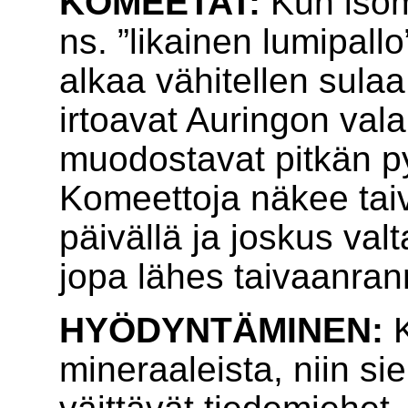
KOMEETAT:
Kun isomp
ns. ”likainen lumipall
alkaa vähitellen sulaa
irtoavat Auringon val
muodostavat pitkän p
Komeettoja näkee taivaa
päivällä ja joskus val
jopa lähes taivaanrann
HYÖDYNTÄMINEN:
K
mineraaleista, niin si