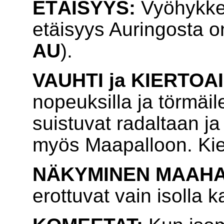
ETÄISYYS:
Vyöhykke
etäisyys Auringosta 
AU
).
VAUHTI ja KIERTOA
nopeuksilla ja törmäile
suistuvat radaltaan j
myös Maapalloon. Kie
NÄKYMINEN MAAHA
erottuvat vain isolla 