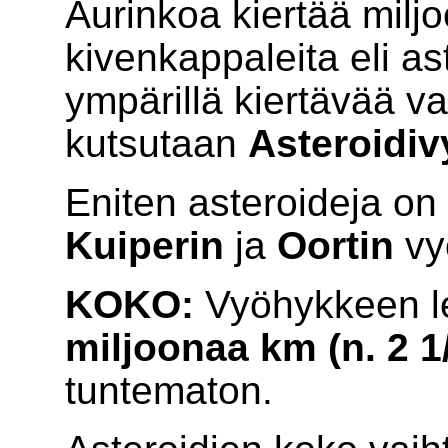
Aurinkoa kiertää miljo
kivenkappaleita eli as
ympärillä kiertävää v
kutsutaan
Asteroidi
Eniten asteroideja on
Kuiperin
ja
Oortin
vy
KOKO:
Vyöhykkeen l
miljoonaa km (n. 2 1
tuntematon.