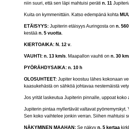
niin suuri, että sen läpi mahtuisi peräti
n. 11
Jupiteri
Kuita on kymmenittäin. Katso edempänä kohta
MU
ETÄISYYS:
Jupiterin etäisyys Auringosta on
n. 56
kestää
n. 5 vuotta
.
KIERTOAIKA: N. 12 v
.
VAUHTI: n. 13 km/s
. Maapallon vauhti on
n. 30 km
PYÖRÄHDYSAIKA: n. 10 h
OLOSUHTEET:
Jupiter koostuu lähes kokonaan vedy
kaasukehästä on sähköä johtavaa nestemäistä vetyä,
Jos yrität laskeutua Jupiterin pinnalle, uppoat ko
Jupiterin pintaa myllertävät valtavat pyörremyrskyt. 
Sen koko vaihtelee jonkin verran. Siihen mahtuisi 
NÄKYMINEN MAAHAN:
Se näkyy
n. 5 kertaa
kirk