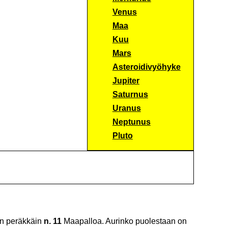
Venus
Maa
Kuu
Mars
Asteroidivyöhyke
Jupiter
Saturnus
Uranus
Neptunus
Pluto
in peräkkäin
n. 11
Maapalloa. Aurinko puolestaan on