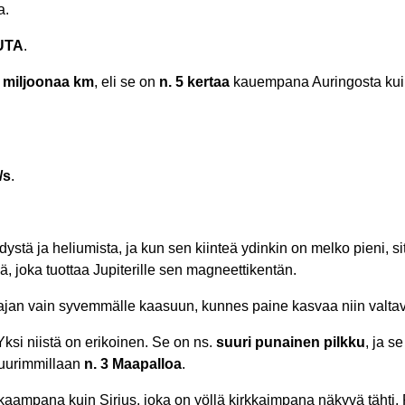
a.
UTA
.
0 miljoonaa km
, eli se on
n. 5 kertaa
kauempana Auringosta kui
/s
.
stä ja heliumista, ja kun sen kiinteä ydinkin on melko pieni, si
 joka tuottaa Jupiterille sen magneettikentän.
ko ajan vain syvemmälle kaasuun, kunnes paine kasvaa niin valta
Yksi niistä on erikoinen. Se on ns.
suuri punainen pilkku
, ja s
suurimmillaan
n. 3 Maapalloa
.
kaampana kuin Sirius, joka on yöllä kirkkaimpana näkyvä tähti.