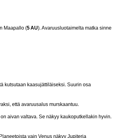
n Maapallo (
5 AU
). Avaruusluotaimelta matka sinne
tä kutsutaan kaasujättiläiseksi. Suurin osa
vaksi, että avaruusalus murskaantuu.
e on aivan valtava. Se näkyy kaukoputkellakin hyvin.
 Planeetoista vain Venus näkyy Jupiteria