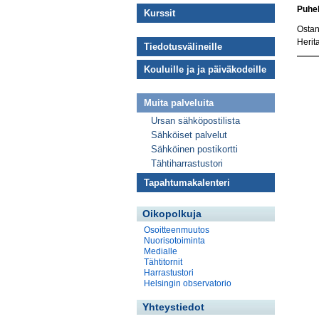
Puhel
Kurssit
Ostan
Herit
Tiedotusvälineille
Kouluille ja ja päiväkodeille
Muita palveluita
Ursan sähköpostilista
Sähköiset palvelut
Sähköinen postikortti
Tähtiharrastustori
Tapahtumakalenteri
Oikopolkuja
Osoitteenmuutos
Nuorisotoiminta
Medialle
Tähtitornit
Harrastustori
Helsingin observatorio
Yhteystiedot