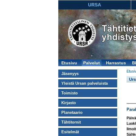
URSA
Etusivu
Palvelut
Harrastus
B
Etusi
Jäsenyys
Urs
Yleistä Ursan palveluista
Toimisto
Kirjasto
Parab
Planetaario
Päiv
Tähtitornit
Luok
Ilmoit
Esitelmät
Sähkö