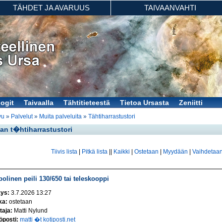
TÄHDET JA AVARUUS
TAIVAANVAHTI
logit
Taivaalla
Tähtitieteestä
Tietoa Ursasta
Zeniitti
vu
»
Palvelut
»
Muita palveluita
»
Tähtiharrastustori
an t�htiharrastustori
Tiivis lista
|
Pitkä lista
||
Kaikki
|
Ostetaan
|
Myydään
|
Vaihdetaa
olinen peili 130/650 tai teleskooppi
äys:
3.7.2026 13:27
ka:
ostetaan
taja:
Matti Nylund
posti:
matti �t kotiposti.net