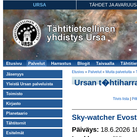
URSA
TÄHDET JA AVARUUS
Etusivu
Palvelut
Harrastus
Blogit
Taivaalla
Tähtitie
Etusivu
»
Palvelut
»
Muita palveluita
»
Jäsenyys
Ursan t�htiharra
Yleistä Ursan palveluista
Toimisto
Tiivis lista
|
Pit
Kirjasto
Planetaario
Sky-watcher Evosta
Tähtitornit
Päiväys:
18.6.2026 1
Esitelmät