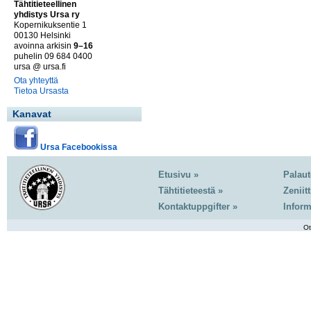
Tähtitieteellinen
yhdistys Ursa ry
Kopernikuksentie 1
00130 Helsinki
avoinna arkisin
9–16
puhelin 09 684 0400
ursa @ ursa.fi
Ota yhteyttä
Tietoa Ursasta
Kanavat
Ursa Facebookissa
Etusivu »
Palaut
Tähtitieteestä »
Zeniitt
Kontaktuppgifter »
Inform
Ot