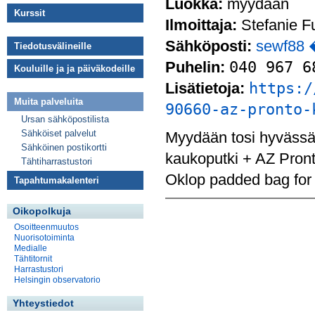
Luokka:
myydään
Kurssit
Ilmoittaja:
Stefanie F
Sähköposti:
sewf88 
Tiedotusvälineille
Puhelin:
040 967 6
Kouluille ja ja päiväkodeille
Lisätietoja:
https:/
Muita palveluita
90660-az-pronto-
Ursan sähköpostilista
Sähköiset palvelut
Myydään tosi hyvässä
Sähköinen postikortti
kaukoputki + AZ Pront
Tähtiharrastustori
Oklop padded bag for 
Tapahtumakalenteri
Oikopolkuja
Osoitteenmuutos
Nuorisotoiminta
Medialle
Tähtitornit
Harrastustori
Helsingin observatorio
Yhteystiedot