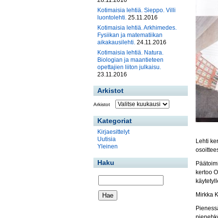
28.11.2016
Kotimaisia lehtiä. Sieppo. Villi
luontolehti.
25.11.2016
Kotimaisia lehtiä. Arkhimedes.
Fysiikan ja matematiikan
aikakausilehti.
24.11.2016
Kotimaisia lehtiä. Natura.
Biologian ja maantieteen
opettajien liiton julkaisu.
23.11.2016
Arkistot
Arkistot
Kategoriat
Kirjaesittelyt
Uutisia
Lehti ke
Yleinen
osoitte
Haku
Päätoimi
kertoo O
käytetyll
Mirkka K
Pienessä
pienehkö