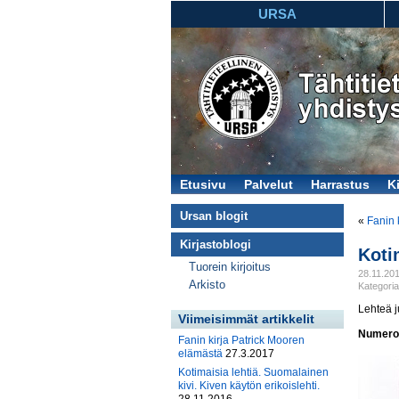
URSA
Etusivu
Palvelut
Harrastus
Ki
Ursan blogit
«
Fanin 
Kirjastoblogi
Koti
Tuorein kirjoitus
28.11.2016
Arkisto
Kategoria
Lehteä ju
Viimeisimmät artikkelit
Numero
Fanin kirja Patrick Mooren
elämästä
27.3.2017
Kotimaisia lehtiä. Suomalainen
kivi. Kiven käytön erikoislehti.