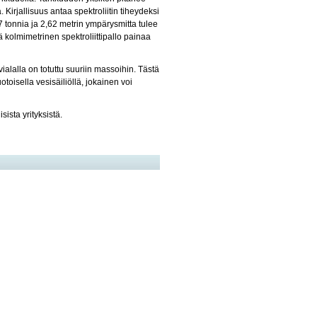
 Kirjallisuus antaa spektroliitin tiheydeksi
 tonnia ja 2,62 metrin ympärysmitta tulee
tä kolmimetrinen spektroliittipallo painaa
ialalla on totuttu suuriin massoihin. Tästä
toisella vesisäiliöllä, jokainen voi
ista yrityksistä.