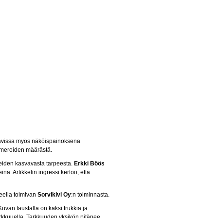
ettavissa myös näköispainoksena
umeroiden määrästä.
teiden kasvavasta tarpeesta.
Erkki Böös
na. Artikkelin ingressi kertoo, että
leella toimivan
Sorvikivi Oy
:n toiminnasta.
uvan taustalla on kaksi trukkia ja
 tarkkuuella. Tarkkuuden yksikön pitänee