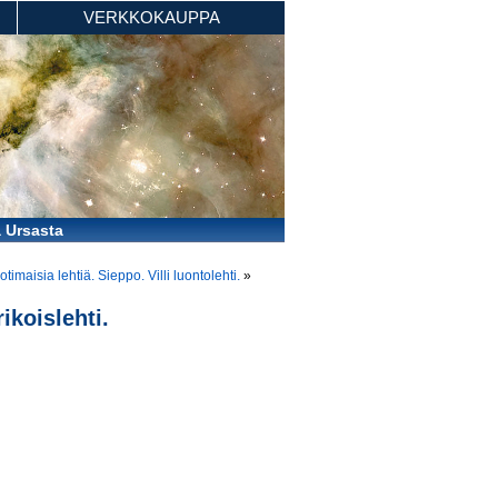
VERKKOKAUPPA
a Ursasta
otimaisia lehtiä. Sieppo. Villi luontolehti.
»
ikoislehti.