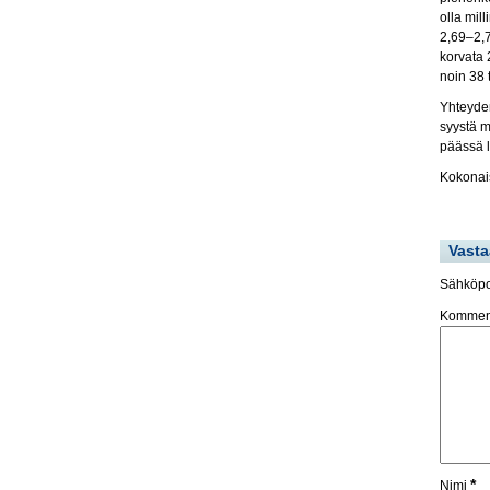
olla mil
2,69–2,7
korvata 
noin 38 
Yhteyden
syystä m
päässä l
Kokonais
Vasta
Sähköpos
Kommen
*
Nimi