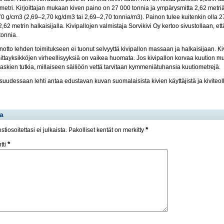
limetri. Kirjoittajan mukaan kiven paino on 27 000 tonnia ja ympärysmitta 2,62 metriä.
0 g/cm3 (2,69–2,70 kg/dm3 tai 2,69–2,70 tonnia/m3). Painon tulee kuitenkin olla 27
2,62 metrin halkaisijalla. Kivipallojen valmistaja Sorvikivi Oy kertoo sivustollaan, et
tonnia.
otto lehden toimitukseen ei tuonut selvyyttä kivipallon massaan ja halkaisijaan. Kiv
ittayksikköjen virheellisyyksiä on vaikea huomata. Jos kivipallon korvaa kuution muo
askien tutkia, millaiseen säiliöön vettä tarvitaan kymmeniätuhansia kuutiometrejä.
uudessaan lehti antaa edustavan kuvan suomalaisista kivien käyttäjistä ja kiviteollis
a
*
tiosoitettasi ei julkaista.
Pakolliset kentät on merkitty
*
tti