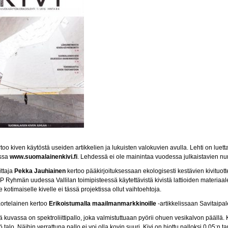
rtoo kiven käytöstä useiden artikkelien ja lukuisten valokuvien avulla. Lehti on lu
essa
www.suomalainenkivi.fi
. Lehdessä ei ole mainintaa vuodessa julkaistavien n
ttaja
Pekka Jauhiainen
kertoo pääkirjoituksessaan ekologisesti kestävien kivituot
P Ryhmän uudessa Vallilan toimipisteessä käytettävistä kivistä lattioiden materiaalei
e kotimaiselle kivelle ei tässä projektissa ollut vaihtoehtoja.
ortelainen kertoo
Erikoistumalla maailmanmarkkinoille
-artikkelissaan Savitaipa
 kuvassa on spektroliittipallo, joka valmistuttuaan pyörii ohuen vesikalvon päällä. K
 talo. Näihin verrattuna pallo ei voi olla kovin suuri. Kivi on hiottu palloksi 0,05:n