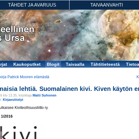
TÄHDET JA AVARUUS
TAIVAANVAHTI
rjat
Kaukoputket
Blogit
Taivaalla
Tähtitieteestä
Tieto
kirja Patrick Mooren elämästä
K
maisia lehtiä. Suomalainen kivi. Kiven käytön er
 klo 13.35, kirjoittaja
Matti Suhonen
t:
Kirjaesittelyt
lkaisee Kiviteollisuusliitto ry.
 1/2016