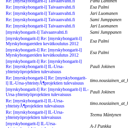
Re: [myrskybongarit-l] Taivaanvahti.fi
Panu Lahtinen
Re: [myrskybongarit-l] Taivaanvahti.fi
Esa Palmi
Re: [myrskybongarit-l] Taivaanvahti.fi
Jari Luomanen
Re: [myrskybongarit-l] Taivaanvahti.fi
Sami Jumppanen
Re: [myrskybongarit-l] Taivaanvahti.fi
Jari Luomanen
[myrskybongarit-l] Taivaanvahti.fi
Sami Jumppanen
[myrskybongarit-l] Re: [myrskybongarit-l]
Esa Palmi
Myrskybongareiden kevätkoulutus 2012
[myrskybongarit-l] Re: [myrskybongarit-l]
Esa Palmi
Myrskybongareiden kevätkoulutus 2012
[myrskybongarit-l] Re: [myrskybongarit-l]
Re: [myrskybongarit-l] IL-Ursa-
Pauli Jokinen
yhteistyöprojektien tulevaisuus
Re: [myrskybongarit-l] Re: [myrskybongarit-
timo.nousiainen_at_
l] IL-Ursa-yhteistyÃ¶projektien tulevaisuus
[myrskybongarit-l] Re: [myrskybongarit-l] IL-
Pauli Jokinen
Ursa-yhteistyöprojektien tulevaisuus
Re: [myrskybongarit-l] IL-Ursa-
timo.nousiainen_at_
yhteistyÃ¶projektien tulevaisuus
Re: [myrskybongarit-l] IL-Ursa-
Teemu Mäntynen
yhteistyöprojektien tulevaisuus
[myrskybongarit-l] IL-Ursa-
A-J Punkka