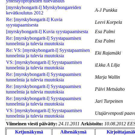
yhteistyöprojektien tulevaisuus
[myrskybongarit-l] Myrskybongareiden
A-J Punkka
kevätkoulutus 2012
Re: [myrskybongarit-l] Kuvia
Leevi Korpela
syystapaamisesta
[myrskybongarit-l] Kuvia syystapaamisesta
Esa Palmi
Re: [myrskybongarit-l] Syystapaamisen
Esa Palmi
tunnelmia ja tulevia muutoksia
Re: VS: [myrskybongarit-l] Syystapaamisen
Eki Rajamäki
tunnelmia ja tulevia muutoksia
VS: [myrskybongarit-l] Syystapaamisen
iLkka A Lilja
tunnelmia ja tulevia muutoksia
Re: [myrskybongarit-l] Syystapaamisen
Marja Wallin
tunnelmia ja tulevia muutoksia
Re: [myrskybongarit-l] Syystapaamisen
Päivi Metsäaho
tunnelmia ja tulevia muutoksia
Re: [myrskybongarit-l] Syystapaamisen
Jari Turpeinen
tunnelmia ja tulevia muutoksia
VS: [myrskybongarit-l] Syystapaamisen
Utajärvenposti paavo
tunnelmia ja tulevia muutoksia
Viimeinen viesti päivätty:
24.11.2011
Arkistoitu:
10.08.2012 EE
Ketjunäkymä
Aihenäkymä
Kirjoittajan