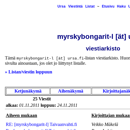
Ursa
Viestintä
Listat
~
Etusivu
Haku
U
myrskybongarit-l [ät] u
viestiarkisto
Tämä
-listan viestiarkisto. Huom
myrskybongarit-l [ät] ursa.fi
sivulta ainoastaan, jos olet jo liittynyt listalle.
» Listan/viestin loppuun
Ketjunäkymä
Aihenäkymä
Kirjoittajan
25 Viestit
alkaa:
01.11.2011
loppuu:
24.11.2011
Aiheen mukaan
Kirjoittajan mukaa
RE: [myrskybongarit-l] Taivaanvahti.fi
Veikko Mäkelä