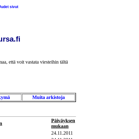
udet sivut
rsa.fi
aa, että voit vastata viesteihin tältä
äkymä
Muita arkistoja
Päiväyksen
n
mukaan
24.11.2011