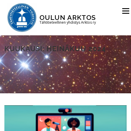
Siirry
sisältöön
Valikk
OULUN ARKTOS
Tähtitieteellinen yhdistys Arktos ry
ETUSIVU
TÄHTITORNI
YHDISTYS
KUUKAUSI:
HEINÄKUU 2024
LIITY JÄSENEKSI