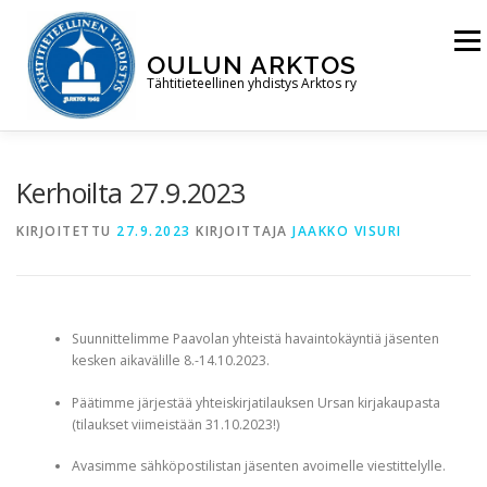
Siirry
sisältöön
Valikk
OULUN ARKTOS
Tähtitieteellinen yhdistys Arktos ry
ETUSIVU
TÄHTITORNI
YHDISTYS
Kerhoilta 27.9.2023
KIRJOITETTU
27.9.2023
KIRJOITTAJA
JAAKKO VISURI
LIITY JÄSENEKSI
Suunnittelimme Paavolan yhteistä havaintokäyntiä jäsenten
kesken aikavälille 8.-14.10.2023.
Päätimme järjestää yhteiskirjatilauksen Ursan kirjakaupasta
(tilaukset viimeistään 31.10.2023!)
Avasimme sähköpostilistan jäsenten avoimelle viestittelylle.