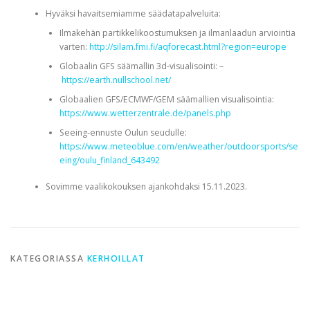
Hyväksi havaitsemiamme säädatapalveluita:
Ilmakehän partikkelikoostumuksen ja ilmanlaadun arviointia
varten:
http://silam.fmi.fi/aqforecast.html?region=europe
Globaalin GFS säämallin 3d-visualisointi: –
https://earth.nullschool.net/
Globaalien GFS/ECMWF/GEM säämallien visualisointia:
https://www.wetterzentrale.de/panels.php
Seeing-ennuste Oulun seudulle:
https://www.meteoblue.com/en/weather/outdoorsports/se
eing/oulu_finland_643492
Sovimme vaalikokouksen ajankohdaksi 15.11.2023.
KATEGORIASSA
KERHOILLAT