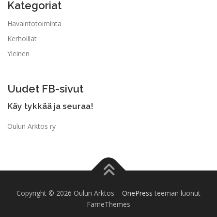
Kategoriat
Havaintotoiminta
Kerhoillat
Yleinen
Uudet FB-sivut
Käy tykkää ja seuraa!
Oulun Arktos ry
Copyright © 2026 Oulun Arktos
–
OnePress
teeman luonut
FameThemes