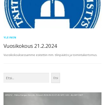
YLEINEN
Vuosikokous 21.2.2024
Vuosikokouksessamme esitettiin mm. tilinpäätös ja toimintakertomus.
Etsi
Etsi