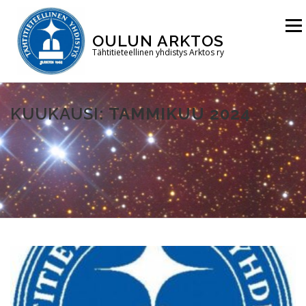
Siirry
sisältöön
Valikk
OULUN ARKTOS
Tähtitieteellinen yhdistys Arktos ry
ETUSIVU
TÄHTITORNI
YHDISTYS
KUUKAUSI:
TAMMIKUU 2024
LIITY JÄSENEKSI