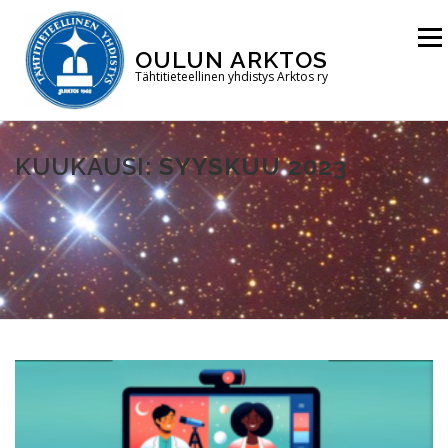
Siirry
sisältöön
Valikk
OULUN ARKTOS
Tähtitieteellinen yhdistys Arktos ry
ETUSIVU
TÄHTITORNI
YHDISTYS
KUUKAUSI:
SYYSKUU 2023
LIITY JÄSENEKSI