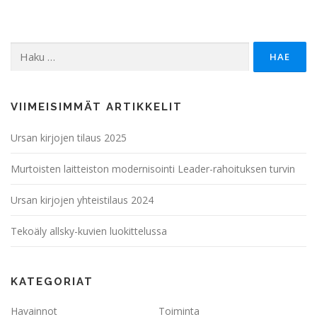
t
j
i
a
o
n
N
Haku:
ä
k
y
VIIMEISIMMÄT ARTIKKELIT
m
Ursan kirjojen tilaus 2025
ä
t
Murtoisten laitteiston modernisointi Leader-rahoituksen turvin
n
a
Ursan kirjojen yhteistilaus 2024
v
i
Tekoäly allsky-kuvien luokittelussa
g
o
KATEGORIAT
i
n
Havainnot
Toiminta