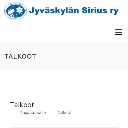
Siirry
sisältöön
Valikko
TAPAHTUMAKALENTERI
TÄHTINÄYTÄNNÖT
TALKOOT
HAVAINTOLAITTEET
YHDISTYS
UUTISIA
Talkoot
Tapahtumat
Talkoot
T