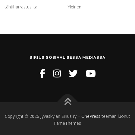
t
tähtiharrastusilta
Yleinen
i
SIRIUS SOSIAALISESSA MEDIASSA
Copyright © 2026 Jyväskylän Sirius ry
–
OnePress
teeman luonut
FameThemes