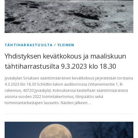
TÄHTIHARRASTUSILTA
/
YLEINEN
Yhdistyksen kevätkokous ja maaliskuun
tähtiharrastusilta 9.3.2023 klo 18.30
Jyväskylän Siriuksen sääntömääräinen kevätkokous järjestetään torstaina
9.3.2023 klo 18.30 Schildtin lukion auditioriossa (Viitaniementie 1, B-
rakennus, 40720 Jyväskylä). Kokouksessa käsitellään sääntömääräisinä
asioina vuoden 2022 toimintakertomus, tilinpäätös sekä
toiminnantarkastajien lausunto. Näiden jälkeen …