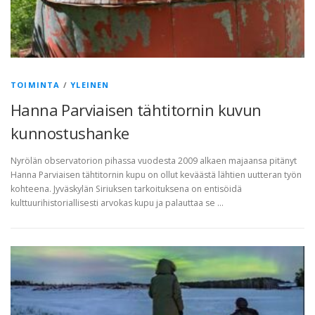
TOIMINTA
/
YLEINEN
Hanna Parviaisen tähtitornin kuvun
kunnostushanke
Nyrölän observatorion pihassa vuodesta 2009 alkaen majaansa pitänyt
Hanna Parviaisen tähtitornin kupu on ollut keväästä lähtien uutteran työn
kohteena. Jyväskylän Siriuksen tarkoituksena on entisöidä
kulttuurihistoriallisesti arvokas kupu ja palauttaa se …