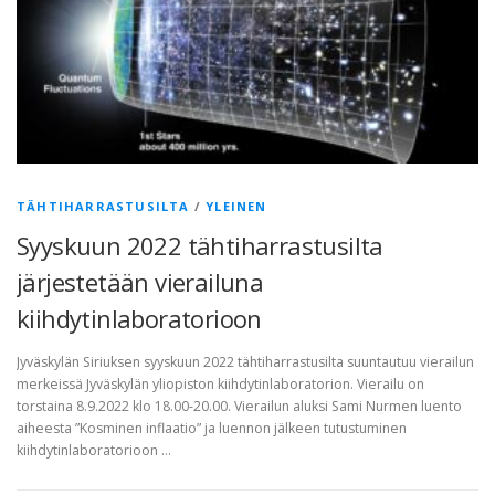
TÄHTIHARRASTUSILTA
/
YLEINEN
Syyskuun 2022 tähtiharrastusilta
järjestetään vierailuna
kiihdytinlaboratorioon
Jyväskylän Siriuksen syyskuun 2022 tähtiharrastusilta suuntautuu vierailun
merkeissä Jyväskylän yliopiston kiihdytinlaboratorion. Vierailu on
torstaina 8.9.2022 klo 18.00-20.00. Vierailun aluksi Sami Nurmen luento
aiheesta ”Kosminen inflaatio” ja luennon jälkeen tutustuminen
kiihdytinlaboratorioon …