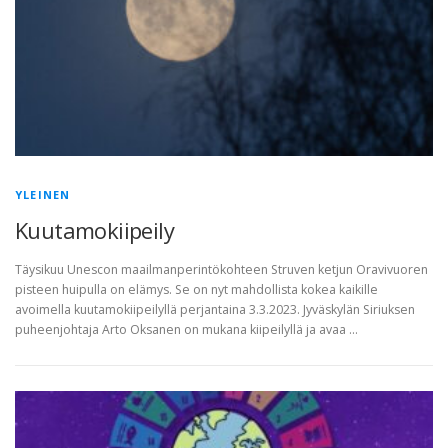
YLEINEN
Kuutamokiipeily
Täysikuu Unescon maailmanperintökohteen Struven ketjun Oravivuoren
pisteen huipulla on elämys. Se on nyt mahdollista kokea kaikille
avoimella kuutamokiipeilyllä perjantaina 3.3.2023. Jyväskylän Siriuksen
puheenjohtaja Arto Oksanen on mukana kiipeilyllä ja avaa …