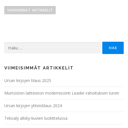
A
r
VANHEMMAT ARTIKKELIT
t
i
k
k
Haku:
e
l
i
e
VIIMEISIMMÄT ARTIKKELIT
n
Ursan kirjojen tilaus 2025
s
e
Murtoisten laitteiston modernisointi Leader-rahoituksen turvin
l
a
Ursan kirjojen yhteistilaus 2024
u
Tekoäly allsky-kuvien luokittelussa
s