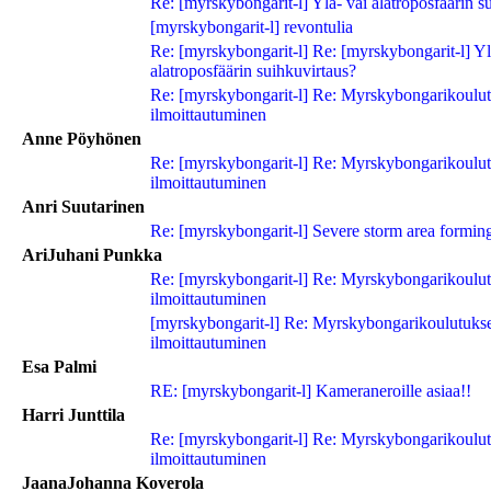
Re: [myrskybongarit-l] Ylä- vai alatroposfäärin s
[myrskybongarit-l] revontulia
Re: [myrskybongarit-l] Re: [myrskybongarit-l] Yl
alatroposfäärin suihkuvirtaus?
Re: [myrskybongarit-l] Re: Myrskybongarikoulu
ilmoittautuminen
Anne Pöyhönen
Re: [myrskybongarit-l] Re: Myrskybongarikoulu
ilmoittautuminen
Anri Suutarinen
Re: [myrskybongarit-l] Severe storm area forming
AriJuhani Punkka
Re: [myrskybongarit-l] Re: Myrskybongarikoulu
ilmoittautuminen
[myrskybongarit-l] Re: Myrskybongarikoulutuks
ilmoittautuminen
Esa Palmi
RE: [myrskybongarit-l] Kameraneroille asiaa!!
Harri Junttila
Re: [myrskybongarit-l] Re: Myrskybongarikoulu
ilmoittautuminen
JaanaJohanna Koverola