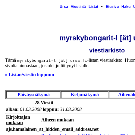
Ursa
Viestintä
Listat
~
Etusivu
Haku
U
myrskybongarit-l [ät] u
viestiarkisto
Tämä
-listan viestiarkisto. Huom
myrskybongarit-l [ät] ursa.fi
sivulta ainoastaan, jos olet jo liittynyt listalle.
» Listan/viestin loppuun
Päiväysnäkymä
Ketjunäkymä
Aihenä
28 Viestit
alkaa:
01.03.2008
loppuu:
31.03.2008
Kirjoittajan
Aiheen mukaan
mukaan
ajs.hamalainen_at_hidden_email_address.net