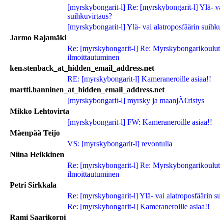
[myrskybongarit-l] Re: [myrskybongarit-l] Ylä- va
suihkuvirtaus?
[myrskybongarit-l] Ylä- vai alatroposfäärin suihk
Jarmo Rajamäki
Re: [myrskybongarit-l] Re: Myrskybongarikoulu
ilmoittautuminen
ken.stenback_at_hidden_email_address.net
RE: [myrskybongarit-l] Kameraneroille asiaa!!
martti.hanninen_at_hidden_email_address.net
[myrskybongarit-l] myrsky ja maanjÃ€ristys
Mikko Lehtovirta
[myrskybongarit-l] FW: Kameraneroille asiaa!!
Mäenpää Teijo
VS: [myrskybongarit-l] revontulia
Niina Heikkinen
Re: [myrskybongarit-l] Re: Myrskybongarikoulu
ilmoittautuminen
Petri Sirkkala
Re: [myrskybongarit-l] Ylä- vai alatroposfäärin s
Re: [myrskybongarit-l] Kameraneroille asiaa!!
Rami Saarikorpi