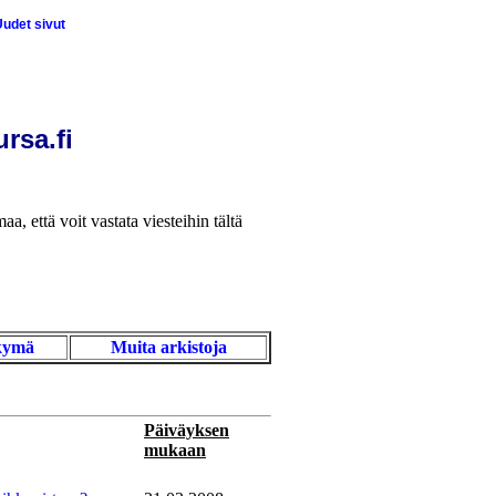
udet sivut
rsa.fi
aa, että voit vastata viesteihin tältä
kymä
Muita arkistoja
Päiväyksen
mukaan