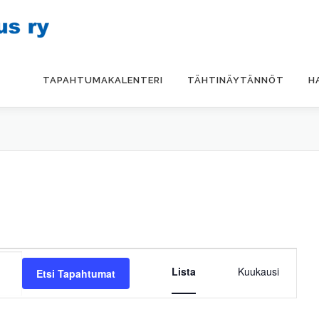
TAPAHTUMAKALENTERI
TÄHTINÄYTÄNNÖT
H
T
a
Lista
Kuukausi
Etsi Tapahtumat
p
a