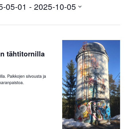
h
5-05-01
 - 
2025-10-05
t
u
m
a
V
i
e
w
n tähtitornilla
s
N
a
v
illa. Paikkojen siivousta ja
i
karanpaistoa.
g
a
t
i
o
n