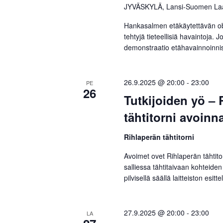
JYVÄSKYLÄ, Lansi-Suomen La
Hankasalmen etäkäytettävän obse
tehtyjä tieteellisiä havaintoja. 
demonstraatio etähavainnoinnis
26.9.2025 @ 20:00
-
23:00
PE
26
Tutkijoiden yö – 
tähtitorni avoinn
Rihlaperän tähtitorni
Avoimet ovet Rihlaperän tähtito
salliessa tähtitaivaan kohteiden
pilvisellä säällä laitteiston esitte
27.9.2025 @ 20:00
-
23:00
LA