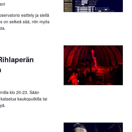
ani
rvatorio esittely ja siellä
Jos on selkeä sää, niin myös
ta.
Rihlaperän
a
rnilla klo 20-23. Sään
 katselua kaukoputkilla tai
lyä.