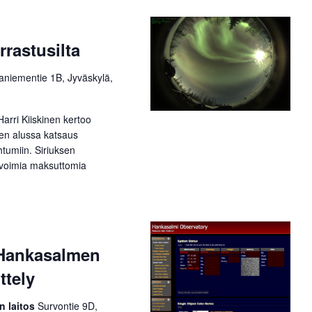
rastusilta
taniementie 1B, Jyväskylä,
Harri Kiiskinen kertoo
den alussa katsaus
htumiin. Siriuksen
e avoimia maksuttomia
 Hankasalmen
ttely
n laitos
Survontie 9D,