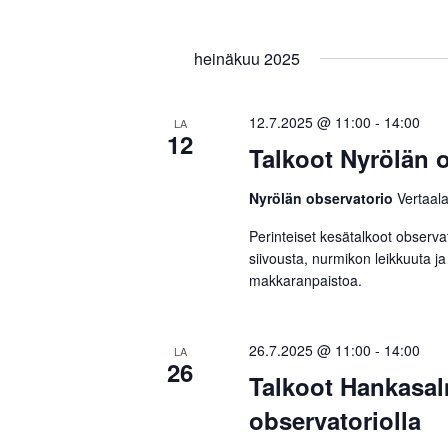
a
j
heinäkuu 2025
a
N
12.7.2025 @ 11:00
-
14:00
LA
12
ä
Talkoot Nyrölän o
k
Nyrölän observatorio
Vertaala
y
Perinteiset kesätalkoot observat
siivousta, nurmikon leikkuuta ja
m
makkaranpaistoa.
ä
t
26.7.2025 @ 11:00
-
14:00
LA
26
n
Talkoot Hankasa
observatoriolla
a