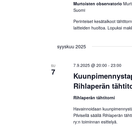
v
Murtoisten observatorio
Murt
Suomi
i
Perinteiset kesätalkoot tähtitorn
g
laitteiden huoltoa. Lopuksi mak
o
i
syyskuu 2025
n
7.9.2025 @ 20:00
-
23:00
SU
t
7
Kuunpimennysta
i
Rihlaperän tähtito
Rihlaperän tähtitorni
Havainnoidaan kuunpimennystä, 
Pilvisellä säällä Rihlaperän täht
ry:n toiminnan esittelyä.