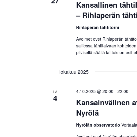
27
Kansallinen tähti
– Rihlaperän täht
Rihlaperän tähtitorni
Avoimet ovet Rihlaperän tähtito
salliessa tähtitaivaan kohteiden
pilvisellä säällä laitteiston esitte
lokakuu 2025
4.10.2025 @ 20:00
-
22:00
LA
4
Kansainvälinen a
Nyrölä
Nyrölän observatorio
Vertaala
Avoimet ovet Nyrölän observator