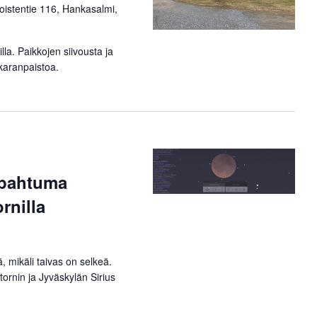
oistentie 116, Hankasalmi,
illa. Paikkojen siivousta ja
karanpaistoa.
pahtuma
rnilla
mikäli taivas on selkeä.
itornin ja Jyväskylän Sirius