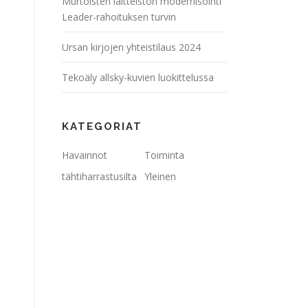
Murtoisten laitteiston modernisointi
Leader-rahoituksen turvin
Ursan kirjojen yhteistilaus 2024
Tekoäly allsky-kuvien luokittelussa
KATEGORIAT
Havainnot
Toiminta
tähtiharrastusilta
Yleinen