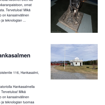
kkaranpaistoon, omat
ta. Tervetuloa! Mikä
o on kansainvälinen
 ja teknologian ...
Hankasalmen
oistentie 116, Hankasalmi,
atoriolla Hankasalmella
. Tervetuloa! Mikä
o on kansainvälinen
n ja teknologian tuomaa