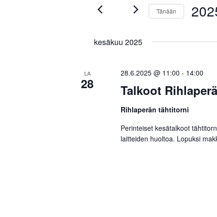
202
p
hakusanalla.
Tänään
a
Valitse
h
a
päivä.
kesäkuu 2025
t
h
u
28.6.2025 @ 11:00
-
14:00
LA
28
t
m
Talkoot Rihlaperä
a
u
Rihlaperän tähtitorni
t
Perinteiset kesätalkoot tähtitorn
m
laitteiden huoltoa. Lopuksi mak
E
a
t
s
t
i