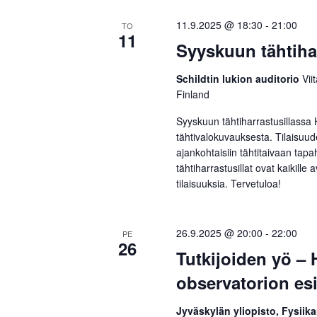
11.9.2025 @ 18:30
-
21:00
TO
11
Syyskuun tähtihar
Schildtin lukion auditorio
Vii
Finland
Syyskuun tähtiharrastusillassa 
tähtivalokuvauksesta. Tilaisuu
ajankohtaisiin tähtitaivaan tapa
tähtiharrastusillat ovat kaikill
tilaisuuksia. Tervetuloa!
26.9.2025 @ 20:00
-
22:00
PE
26
Tutkijoiden yö –
observatorion esi
Jyväskylän yliopisto, Fysiika