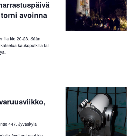
harrastuspäivä
itorni avoinna
rnilla klo 20-23. Sään
 katselua kaukoputkilla tai
lyä.
varuusviikko,
ntie 447, Jyväskylä
iolla Avoimet ovet klo