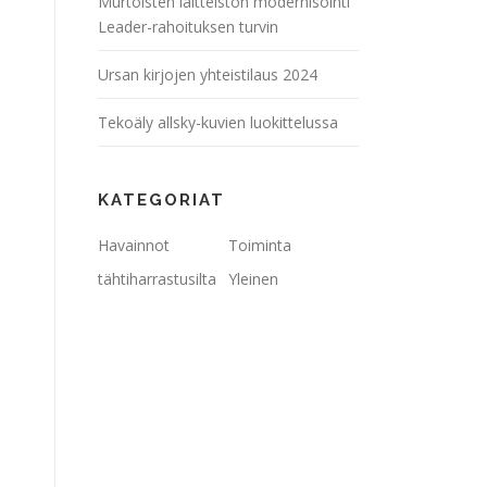
Murtoisten laitteiston modernisointi
Leader-rahoituksen turvin
Ursan kirjojen yhteistilaus 2024
Tekoäly allsky-kuvien luokittelussa
t,
KATEGORIAT
Havainnot
Toiminta
tähtiharrastusilta
Yleinen