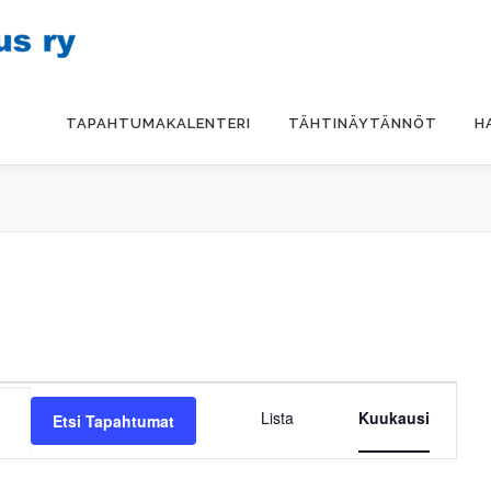
TAPAHTUMAKALENTERI
TÄHTINÄYTÄNNÖT
H
T
a
Lista
Kuukausi
Etsi Tapahtumat
p
a