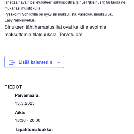
lähettää havaintosi etukäteen sähköpostilla (sirius@jklsirius.fi) tai tuoda ne
mukanasi muistitikulla.
Pysäköinti Schildtillä on nykyisin maksullista, vuorokausimaksu 5€,
EasyPark-sovellus.
Siriuksen tähtiharrastusillat ovat kaikille avoimia
maksuttomia tilaisuuksia. Tervetuloa!
Lisää kalenteriin
TIEDOT
Päivämäärä:
13.3.2025
Aika:
18:30 - 20:00
Tapahtumaluokka: