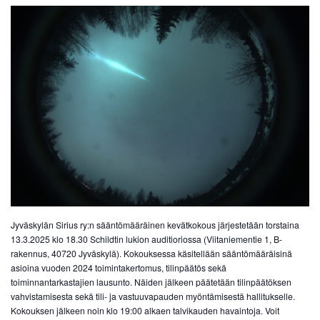
Jyväskylän Sirius ry:n sääntömääräinen kevätkokous järjestetään torstaina
13.3.2025 klo 18.30 Schildtin lukion auditioriossa (Viitaniementie 1, B-
rakennus, 40720 Jyväskylä). Kokouksessa käsitellään sääntömääräisinä
asioina vuoden 2024 toimintakertomus, tilinpäätös sekä
toiminnantarkastajien lausunto. Näiden jälkeen päätetään tilinpäätöksen
vahvistamisesta sekä tili- ja vastuuvapauden myöntämisestä hallitukselle.
Kokouksen jälkeen noin klo 19:00 alkaen talvikauden havaintoja. Voit