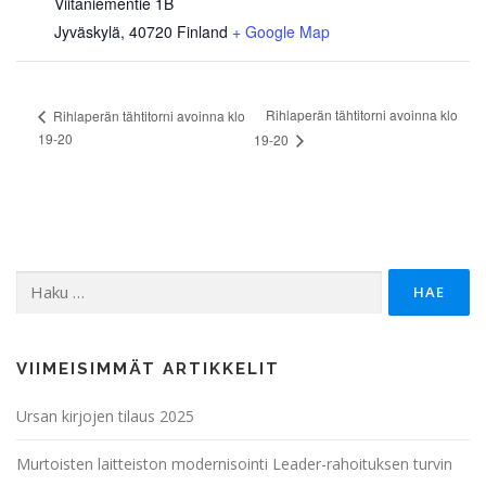
Viitaniementie 1B
Jyväskylä
,
40720
Finland
+ Google Map
Rihlaperän tähtitorni avoinna klo
Rihlaperän tähtitorni avoinna klo
19-20
19-20
Haku:
VIIMEISIMMÄT ARTIKKELIT
Ursan kirjojen tilaus 2025
Murtoisten laitteiston modernisointi Leader-rahoituksen turvin