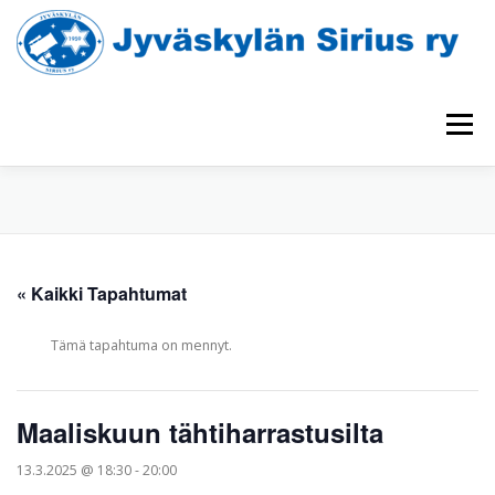
Siirry
sisältöön
Valikko
TAPAHTUMAKALENTERI
TÄHTINÄYTÄNNÖT
« Kaikki Tapahtumat
HAVAINTOLAITTEET
YHDISTYS
UUTISIA
Tämä tapahtuma on mennyt.
Maaliskuun tähtiharrastusilta
13.3.2025 @ 18:30
-
20:00