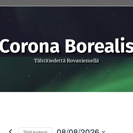
Corona Boreali
Tähtitiedettä Rovaniemellä
08/08/2026
Tämä kuukausi