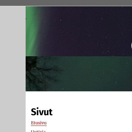
Sivut
Etusivu
Uutisia