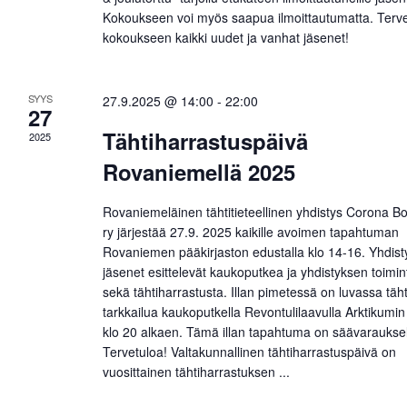
Kokoukseen voi myös saapua ilmoittautumatta. Terv
kokoukseen kaikki uudet ja vanhat jäsenet!
SYYS
27.9.2025 @ 14:00
-
22:00
27
Tähtiharrastuspäivä
2025
Rovaniemellä 2025
Rovaniemeläinen tähtitieteellinen yhdistys Corona Bo
ry järjestää 27.9. 2025 kaikille avoimen tapahtuman
Rovaniemen pääkirjaston edustalla klo 14-16. Yhdis
jäsenet esittelevät kaukoputkea ja yhdistyksen toimin
sekä tähtiharrastusta. Illan pimetessä on luvassa täh
tarkkailua kaukoputkella Revontulilaavulla Arktikumin 
klo 20 alkaen. Tämä illan tapahtuma on säävarauksel
Tervetuloa! Valtakunnallinen tähtiharrastuspäivä on
vuosittainen tähtiharrastuksen ...