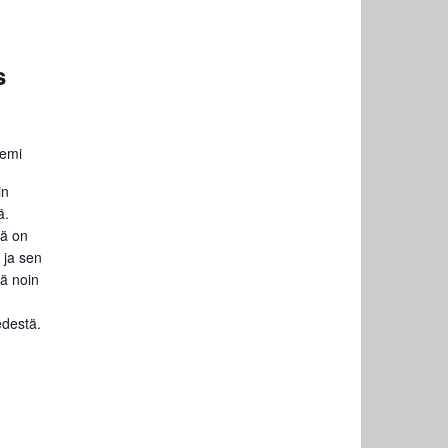
s
iemi
in
ä.
tä on
 ja sen
nä noin
edestä.