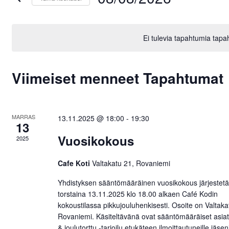
Valitse
päivä.
Ei tulevia tapahtumia tapa
Kalenteri
Viimeiset menneet Tapahtumat
/
Tapahtumat
MARRAS
13.11.2025 @ 18:00
-
19:30
13
Vuosikokous
2025
Cafe Koti
Valtakatu 21, Rovaniemi
Yhdistyksen sääntömääräinen vuosikokous järjestet
torstaina 13.11.2025 klo 18.00 alkaen Café Kodin
kokoustilassa pikkujouluhenkisesti. Osoite on Valtaka
Rovaniemi. Käsiteltävänä ovat sääntömääräiset asiat
& joulutorttu -tarjoilu etukäteen ilmoittautuneille jäseni