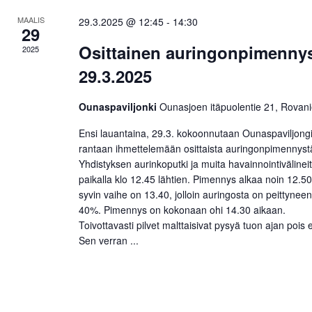
MAALIS
29.3.2025 @ 12:45
-
14:30
29
Osittainen auringonpimenny
2025
29.3.2025
Ounaspaviljonki
Ounasjoen itäpuolentie 21, Rovan
Ensi lauantaina, 29.3. kokoonnutaan Ounaspaviljong
rantaan ihmettelemään osittaista auringonpimennyst
Yhdistyksen aurinkoputki ja muita havainnointivälinei
paikalla klo 12.45 lähtien. Pimennys alkaa noin 12.50
syvin vaihe on 13.40, jolloin auringosta on peittynee
40%. Pimennys on kokonaan ohi 14.30 aikaan.
Toivottavasti pilvet malttaisivat pysyä tuon ajan pois 
Sen verran ...