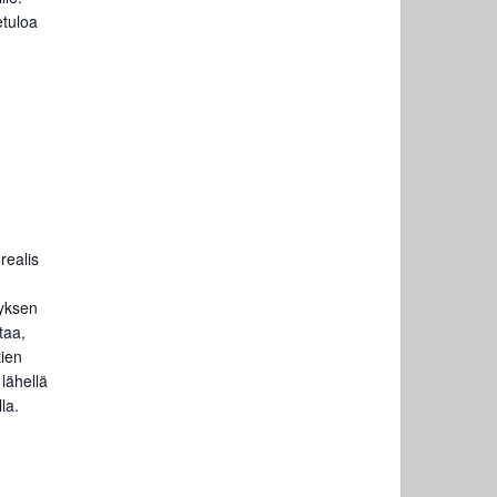
etuloa
realis
tyksen
taa,
tien
lähellä
la.