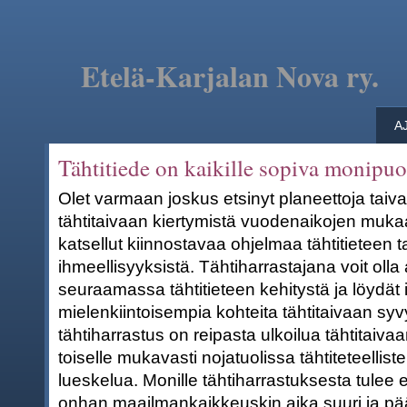
Etelä-Karjalan Nova ry.
A
Tähtitiede on kaikille sopiva monipuo
Olet varmaan joskus etsinyt planeettoja taiva
tähtitaivaan kiertymistä vuodenaikojen mukaa
katsellut kiinnostavaa ohjelmaa tähtitieteen 
ihmeellisyyksistä. Tähtiharrastajana voit olla 
seuraamassa tähtitieteen kehitystä ja löydät i
mielenkiintoisempia kohteita tähtitaivaan syv
tähtiharrastus on reipasta ulkoilua tähtitaiva
toiselle mukavasti nojatuolissa tähtiteteelliste
lueskelua. Monille tähtiharrastuksesta tulee e
onhan maailmankaikkeuskin aika suuri ja pä