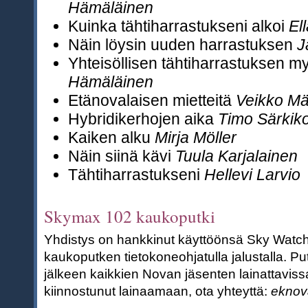
Hämäläinen
Kuinka tähtiharrastukseni alkoi
El
Näin löysin uuden harrastuksen
J
Yhteisöllisen tähtiharrastuksen 
Hämäläinen
Etänovalaisen mietteitä
Veikko Mä
Hybridikerhojen aika
Timo Särkik
Kaiken alku
Mirja Möller
Näin siinä kävi
Tuula Karjalainen
Tähtiharrastukseni
Hellevi Larvio
Skymax 102 kaukoputki
Yhdistys on hankkinut käyttöönsä Sky Watc
kaukoputken tietokoneohjatulla jalustalla. P
jälkeen kaikkien Novan jäsenten lainattavissa
kiinnostunut lainaamaan, ota yhteyttä:
eknov