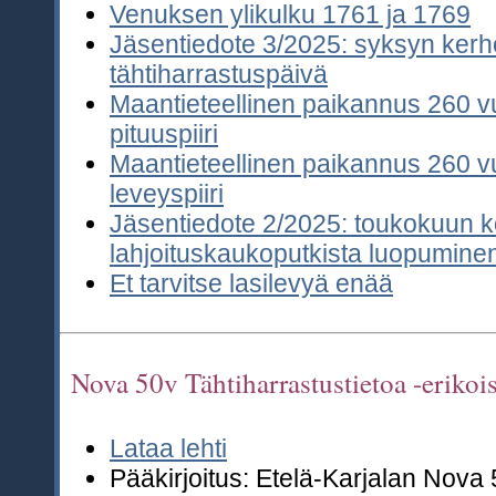
Venuksen ylikulku 1761 ja 1769
Jäsentiedote 3/2025: syksyn kerho
tähtiharrastuspäivä
Maantieteellinen paikannus 260 vu
pituuspiiri
Maantieteellinen paikannus 260 vu
leveyspiiri
Jäsentiedote 2/2025: toukokuun 
lahjoituskaukoputkista luopumine
Et tarvitse lasilevyä enää
Nova 50v Tähtiharrastustietoa -eriko
Lataa lehti
Pääkirjoitus: Etelä-Karjalan Nova