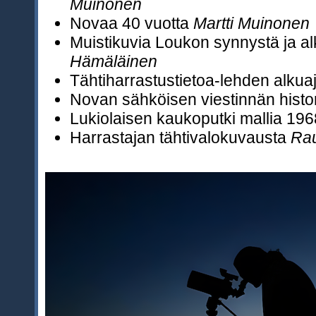
Muinonen
Novaa 40 vuotta
Martti Muinonen
Muistikuvia Loukon synnystä ja a
Hämäläinen
Tähtiharrastustietoa-lehden alkua
Novan sähköisen viestinnän histo
Lukiolaisen kaukoputki mallia 19
Harrastajan tähtivalokuvausta
Rau