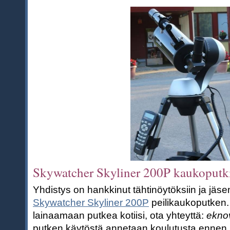
Skywatcher Skyliner 200P kaukoputk
Yhdistys on hankkinut tähtinöytöksiin ja jäse
Skywatcher Skyliner 200P
peilikaukoputken. 
lainaamaan putkea kotiisi, ota yhteyttä:
ekno
putken käytöstä annetaan koulutusta ennen 