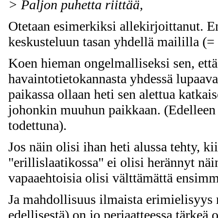
> Paljon puhetta riittää,
Otetaan esimerkiksi allekirjoittanut. E
keskusteluun tasan yhdellä maililla (= 
Koen hieman ongelmalliseksi sen, että
havaintotietokannasta yhdessä lupaava
paikassa ollaan heti sen alettua katkai
johonkin muuhun paikkaan. (Edelleen h
todettuna).
Jos näin olisi ihan heti alussa tehty, ki
"erillislaatikossa" ei olisi herännyt näi
vapaaehtoisia olisi välttämättä ensimm
Ja mahdollisuus ilmaista erimielisyys 
edellisestä) on jo periaatteessa tärkeä oi