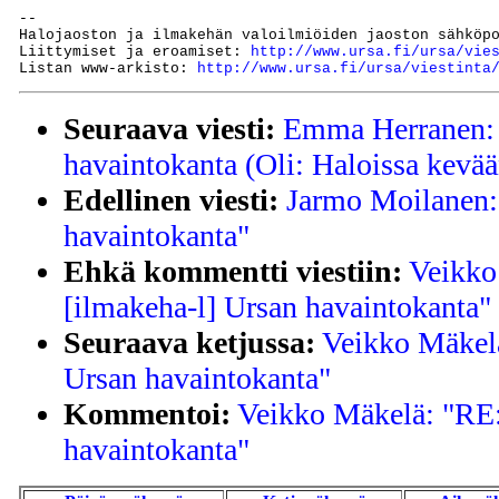
--

Halojaoston ja ilmakehän valoilmiöiden jaoston sähköp
Liittymiset ja eroamiset: 
http://www.ursa.fi/ursa/vie
Listan www-arkisto: 
http://www.ursa.fi/ursa/viestinta
Seuraava viesti:
Emma Herranen: 
havaintokanta (Oli: Haloissa kevää
Edellinen viesti:
Jarmo Moilanen: 
havaintokanta"
Ehkä kommentti viestiin:
Veikko
[ilmakeha-l] Ursan havaintokanta"
Seuraava ketjussa:
Veikko Mäkelä
Ursan havaintokanta"
Kommentoi:
Veikko Mäkelä: "RE:
havaintokanta"