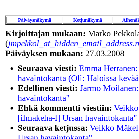
Päiväysnäkymä
Ketjunäkymä
Aihenä
Kirjoittajan mukaan:
Marko Pekkol
(
jmpekkol_at_hidden_email_address.n
Päiväyksen mukaan:
27.03.2008
Seuraava viesti:
Emma Herranen: 
havaintokanta (Oli: Haloissa kevää
Edellinen viesti:
Jarmo Moilanen: 
havaintokanta"
Ehkä kommentti viestiin:
Veikko
[ilmakeha-l] Ursan havaintokanta"
Seuraava ketjussa:
Veikko Mäkelä
Ursan havaintokanta"