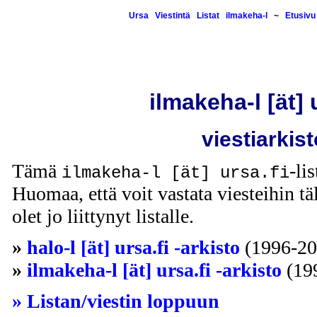
Ursa
Viestintä
Listat
ilmakeha-l
~
Etusivu
ilmakeha-l [ät] 
viestiarkist
Tämä
-li
ilmakeha-l [ät] ursa.fi
Huomaa, että voit vastata viesteihin täl
olet jo liittynyt listalle.
»
halo-l [ät] ursa.fi -arkisto
(1996-20
»
ilmakeha-l [ät] ursa.fi -arkisto
(19
» Listan/viestin loppuun