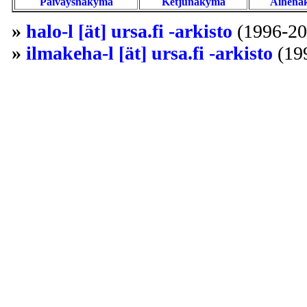
Päiväysnäkymä
Ketjunäkymä
Aihenä
»
halo-l [ät] ursa.fi -arkisto
(1996-20
»
ilmakeha-l [ät] ursa.fi -arkisto
(19