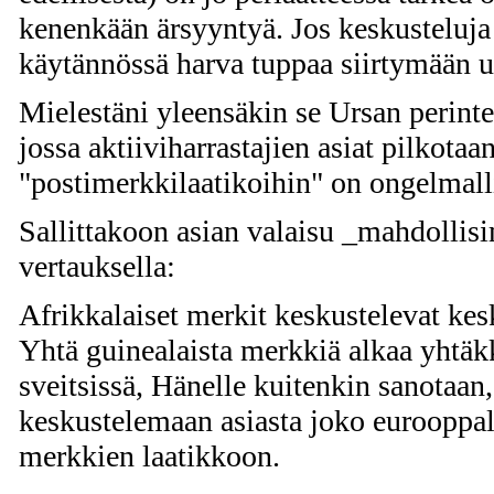
kenenkään ärsyyntyä. Jos keskusteluja
käytännössä harva tuppaa siirtymään u
Mielestäni yleensäkin se Ursan perinte
jossa aktiiviharrastajien asiat pilkotaan 
"postimerkkilaatikoihin" on ongelmall
Sallittakoon asian valaisu _mahdolli
vertauksella:
Afrikkalaiset merkit keskustelevat kes
Yhtä guinealaista merkkiä alkaa yhtäk
sveitsissä, Hänelle kuitenkin sanotaan
keskustelemaan asiasta joko eurooppalai
merkkien laatikkoon.