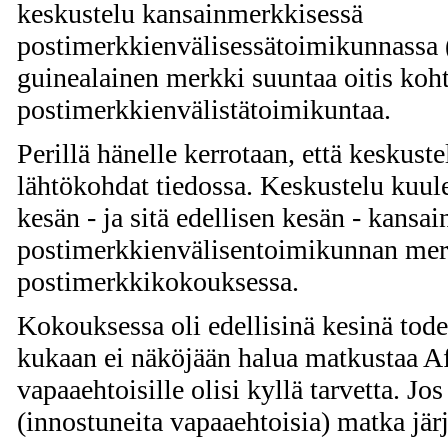
keskustelu kansainmerkkisessä
postimerkkienvälisessätoimikunnassa 
guinealainen merkki suuntaa oitis koht
postimerkkienvälistätoimikuntaa.
Perillä hänelle kerrotaan, että keskuste
lähtökohdat tiedossa. Keskustelu kuu
kesän - ja sitä edellisen kesän - kansai
postimerkkienvälisentoimikunnan mer
postimerkkikokouksessa.
Kokouksessa oli edellisinä kesinä todet
kukaan ei näköjään halua matkustaa Af
vapaaehtoisille olisi kyllä tarvetta. Jos n
(innostuneita vapaaehtoisia) matka järje