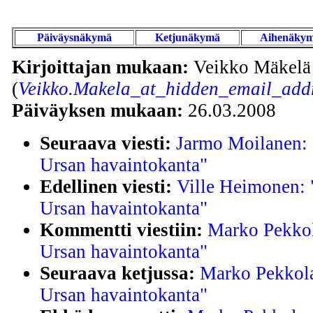
Päiväysnäkymä
Ketjunäkymä
Aihenäky
Kirjoittajan mukaan:
Veikko Mäkelä
(
Veikko.Makela_at_hidden_email_addr
Päiväyksen mukaan:
26.03.2008
Seuraava viesti:
Jarmo Moilanen: 
Ursan havaintokanta"
Edellinen viesti:
Ville Heimonen: 
Ursan havaintokanta"
Kommentti viestiin:
Marko Pekkol
Ursan havaintokanta"
Seuraava ketjussa:
Marko Pekkola
Ursan havaintokanta"