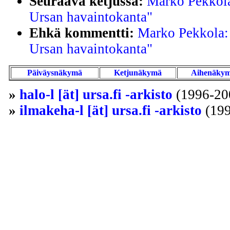
Seuraava ketjussa:
Marko Pekkola
Ursan havaintokanta"
Ehkä kommentti:
Marko Pekkola: 
Ursan havaintokanta"
Päiväysnäkymä
Ketjunäkymä
Aihenäky
»
halo-l [ät] ursa.fi -arkisto
(1996-20
»
ilmakeha-l [ät] ursa.fi -arkisto
(199