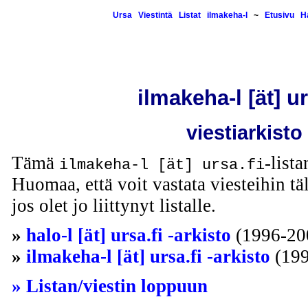
Ursa
Viestintä
Listat
ilmakeha-l
~
Etusivu
H
ilmakeha-l [ät] ur
viestiarkisto
Tämä
-lista
ilmakeha-l [ät] ursa.fi
Huomaa, että voit vastata viesteihin täl
jos olet jo liittynyt listalle.
»
halo-l [ät] ursa.fi -arkisto
(1996-20
»
ilmakeha-l [ät] ursa.fi -arkisto
(199
» Listan/viestin loppuun