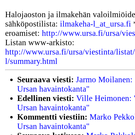
Halojaoston ja ilmakehän valoilmiöide
sähköpostilista:
ilmakeha-l_at_ursa.fi
*
eroamiset:
http://www.ursa.fi/ursa/vies
Listan www-arkisto:
http://www.ursa.fi/ursa/viestinta/lista
l/summary.html
Seuraava viesti:
Jarmo Moilanen: 
Ursan havaintokanta"
Edellinen viesti:
Ville Heimonen: 
Ursan havaintokanta"
Kommentti viestiin:
Marko Pekkol
Ursan havaintokanta"