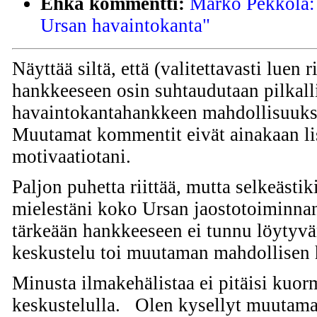
Ehkä kommentti:
Marko Pekkola: 
Ursan havaintokanta"
Näyttää siltä, että (valitettavasti luen r
hankkeeseen osin suhtaudutaan pilkalli
havaintokantahankkeen mahdollisuuksi
Muutamat kommentit eivät ainakaan l
motivaatiotani.
Paljon puhetta riittää, mutta selkeästi
mielestäni koko Ursan jaostotoiminnan
tärkeään hankkeeseen ei tunnu löytyv
keskustelu toi muutaman mahdollisen 
Minusta ilmakehälistaa ei pitäisi kuorm
keskustelulla. Olen kysellyt muutama