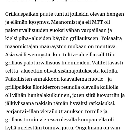
Grillauspaikan puute tuntui joillekin olevan hengen
ja elämän kysymys. Maanomistaja eli MTT oli
paloturvallisuuden vuoksi vähän varpaillaan ja
kielsi piha-alueiden käytön grillaukseen. Toisaalta
maaomistajan määräysten mukaan on mentävä.
Asia sai lievennystä, kun teltta-alueilla sallittiin
grillaus paloturvallisuus huomioiden. Valitettavasti
teltta-alueetkin olivat sisämajoituksesta loitolla.
Paikallisten ennakkoon kaavailema nuotio- ja
grillipaikka Elonkierron reunalla olevalla kalliolla
oli vähän hankalakulkuinen, joten siitä luovuttiin ja
jälkiviisaana näkisin tämän hyväksi ratkaisuksi.
Perjantai-illan vierailu Uranuksen tornille ja
grillaus tornin vieressä olevalla kumpareella oli
kyllä mielestäni toimiva juttu. Ongelmana oli vain