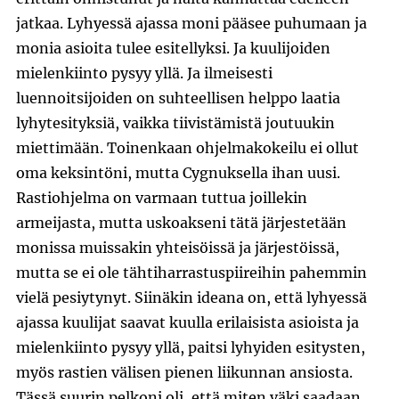
jatkaa. Lyhyessä ajassa moni pääsee puhumaan ja
monia asioita tulee esitellyksi. Ja kuulijoiden
mielenkiinto pysyy yllä. Ja ilmeisesti
luennoitsijoiden on suhteellisen helppo laatia
lyhytesityksiä, vaikka tiivistämistä joutuukin
miettimään. Toinenkaan ohjelmakokeilu ei ollut
oma keksintöni, mutta Cygnuksella ihan uusi.
Rastiohjelma on varmaan tuttua joillekin
armeijasta, mutta uskoakseni tätä järjestetään
monissa muissakin yhteisöissä ja järjestöissä,
mutta se ei ole tähtiharrastuspiireihin pahemmin
vielä pesiytynyt. Siinäkin ideana on, että lyhyessä
ajassa kuulijat saavat kuulla erilaisista asioista ja
mielenkiinto pysyy yllä, paitsi lyhyiden esitysten,
myös rastien välisen pienen liikunnan ansiosta.
Tässä suurin pelkoni oli, että miten väki saadaan