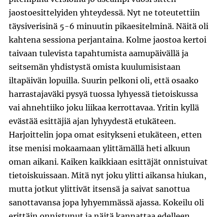
jaostoesittelyiden yhteydessä. Nyt ne toteutettiin
täysiverisinä 5-6 minuutin pikaesitelminä. Näitä oli
kahtena sessiona perjantaina. Kolme jaostoa kertoi
taivaan tulevista tapahtumista aamupäivällä ja
seitsemän yhdistystä omista kuulumisistaan
iltapäivän lopuilla. Suurin pelkoni oli, että osaako
harrastajaväki pysyä tuossa lyhyessä tietoiskussa
vai ahnehtiiko joku liikaa kerrottavaa. Yritin kyllä
evästää esittäjiä ajan lyhyydestä etukäteen.
Harjoittelin jopa omat esitykseni etukäteen, etten
itse menisi mokaamaan ylittämällä heti alkuun
oman aikani. Kaiken kaikkiaan esittäjät onnistuivat
tietoiskuissaan. Mitä nyt joku ylitti aikansa hiukan,
mutta jotkut ylittivät itsensä ja saivat sanottua
sanottavansa jopa lyhyemmässä ajassa. Kokeilu oli
erittäin onnistunut ja näitä kannattaa edelleen