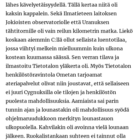
lähes kävelyetäisyydellä. Tällä kertaa niitä oli
kaksin kappalein. Sekä Ilmatieteen laitoksen
Jokioisten observatoriolle että Uranuksen
tähtitornille oli vain reilun kilometrin matka. Liekö
koskaan aiemmin C:llä ollut sellaista luentotilaa,
jossa viihtyi melkein mielluummin kuin ulkona
kostean kuumassa säässä. Sen verran tilava ja
ilmastoitu Tietotalon yläkerta oli. Myös Tietotalon
henkilöstöravintola Ometan tarjoamat
ateriapalvelut olivat niin joustavat, että sellaiseen
ei juuri Cygnuksilla ole tilojen ja henkilöstön
puolesta mahdollisuuksia. Aamiaista sai parin
tunnin ajan ja lounastakin oli mahdollisuus syödä
ohjelmaruudukkoon merkityn lounastauon
ulkopuolella. Kahvilakin oli avoinna vielä lounaan
jälkeen. Ruokalistankaan suhteen ei tainnut olla