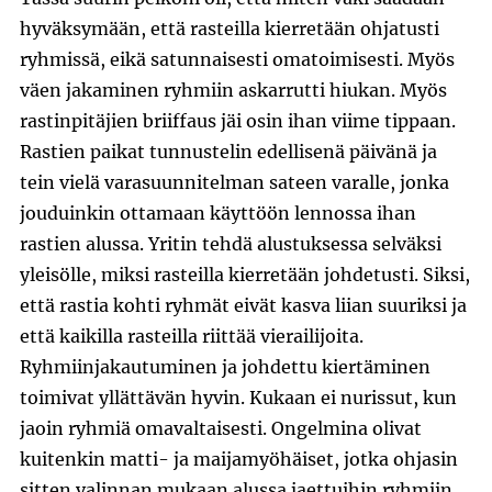
hyväksymään, että rasteilla kierretään ohjatusti
ryhmissä, eikä satunnaisesti omatoimisesti. Myös
väen jakaminen ryhmiin askarrutti hiukan. Myös
rastinpitäjien briiffaus jäi osin ihan viime tippaan.
Rastien paikat tunnustelin edellisenä päivänä ja
tein vielä varasuunnitelman sateen varalle, jonka
jouduinkin ottamaan käyttöön lennossa ihan
rastien alussa. Yritin tehdä alustuksessa selväksi
yleisölle, miksi rasteilla kierretään johdetusti. Siksi,
että rastia kohti ryhmät eivät kasva liian suuriksi ja
että kaikilla rasteilla riittää vierailijoita.
Ryhmiinjakautuminen ja johdettu kiertäminen
toimivat yllättävän hyvin. Kukaan ei nurissut, kun
jaoin ryhmiä omavaltaisesti. Ongelmina olivat
kuitenkin matti- ja maijamyöhäiset, jotka ohjasin
sitten valinnan mukaan alussa jaettuihin ryhmiin.