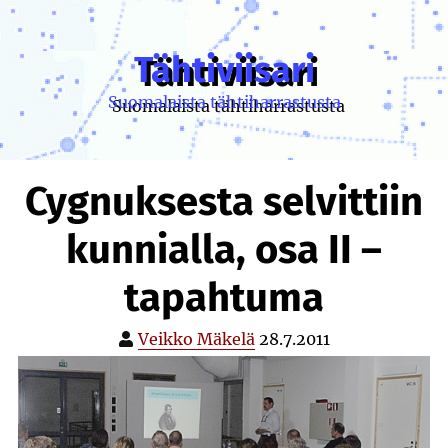
Skip
to
content
Tähtiviisari
Suomalaista tähtiharrastusta
Cygnuksesta selvittiin
kunnialla, osa II –
tapahtuma
Veikko Mäkelä
28.7.2011