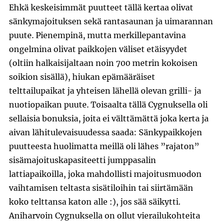
Ehkä keskeisimmät puutteet tällä kertaa olivat
sänkymajoituksen sekä rantasaunan ja uimarannan
puute. Pienempinä, mutta merkillepantavina
ongelmina olivat paikkojen väliset etäisyydet
(oltiin halkaisijaltaan noin 700 metrin kokoisen
soikion sisällä), hiukan epämääräiset
telttailupaikat ja yhteisen lähellä olevan grilli- ja
nuotiopaikan puute. Toisaalta tällä Cygnuksella oli
sellaisia bonuksia, joita ei välttämättä joka kerta ja
aivan lähitulevaisuudessa saada: Sänkypaikkojen
puutteesta huolimatta meillä oli lähes ”rajaton”
sisämajoituskapasiteetti jumppasalin
lattiapaikoilla, joka mahdollisti majoitusmuodon
vaihtamisen teltasta sisätiloihin tai siirtämään
koko telttansa katon alle :), jos sää säikytti.
Aniharvoin Cygnuksella on ollut vierailukohteita