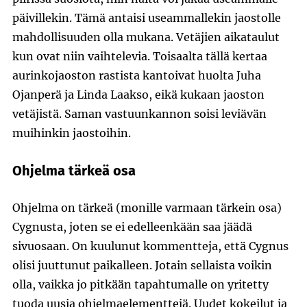
päivillekin. Tämä antaisi useammallekin jaostolle
mahdollisuuden olla mukana. Vetäjien aikataulut
kun ovat niin vaihtelevia. Toisaalta tällä kertaa
aurinkojaoston rastista kantoivat huolta Juha
Ojanperä ja Linda Laakso, eikä kukaan jaoston
vetäjistä. Saman vastuunkannon soisi leviävän
muihinkin jaostoihin.
Ohjelma tärkeä osa
Ohjelma on tärkeä (monille varmaan tärkein osa)
Cygnusta, joten se ei edelleenkään saa jäädä
sivuosaan. On kuulunut kommentteja, että Cygnus
olisi juuttunut paikalleen. Jotain sellaista voikin
olla, vaikka jo pitkään tapahtumalle on yritetty
tuoda uusia ohjelmaelementtejä. Uudet kokeilut ja