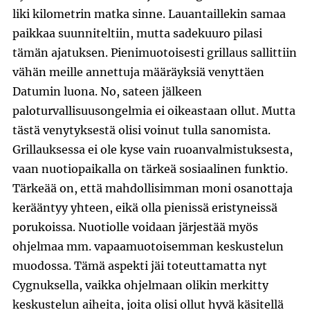
liki kilometrin matka sinne. Lauantaillekin samaa
paikkaa suunniteltiin, mutta sadekuuro pilasi
tämän ajatuksen. Pienimuotoisesti grillaus sallittiin
vähän meille annettuja määräyksiä venyttäen
Datumin luona. No, sateen jälkeen
paloturvallisuusongelmia ei oikeastaan ollut. Mutta
tästä venytyksestä olisi voinut tulla sanomista.
Grillauksessa ei ole kyse vain ruoanvalmistuksesta,
vaan nuotiopaikalla on tärkeä sosiaalinen funktio.
Tärkeää on, että mahdollisimman moni osanottaja
kerääntyy yhteen, eikä olla pienissä eristyneissä
porukoissa. Nuotiolle voidaan järjestää myös
ohjelmaa mm. vapaamuotoisemman keskustelun
muodossa. Tämä aspekti jäi toteuttamatta nyt
Cygnuksella, vaikka ohjelmaan olikin merkitty
keskustelun aiheita, joita olisi ollut hyvä käsitellä