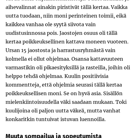
aihevalinnat ainakin piristivät tällä kertaa. Vaikka
uutta tuodaan, niin moni perinteinen toimii, eikä
kaikkea vanhaa ole syytä siivota vain
uudistusinnossa pois. Jaostojen osuus oli tällä
kertaa poikkeuksellinen kattava moneen vuoteen.
Ursan 15 jaostosta ja harrastusryhmästä vain
kolmella ei ollut ohjelmaa. Osansa kattavuuteen
varmastikin oli pikaesityksillä ja rasteilla, joihin oli
helppo tehdä ohjelmaa. Kuulin positiivisia
kommentteja, että ohjelmia seurasi tällä kertaa
poikkeuksellisen moni. Se on hyvä asia. Sisällön
mielenkiintoisuudella väki saadaan mukaan. Toki
kuulijoina oli paljon uutta väkeä, mutta vanhat
konkaritkin tuntuivat istuvan luennoilla.
Muuta sompailua ja sopeutumista