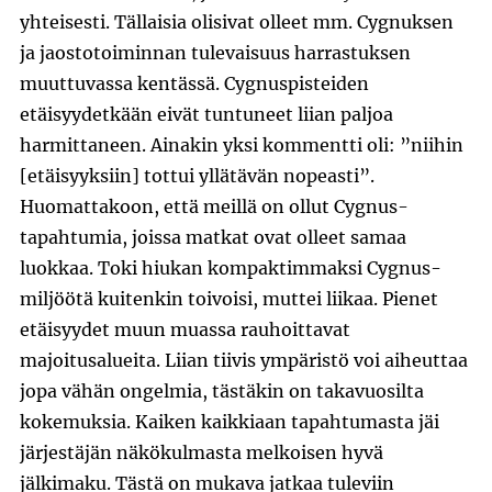
yhteisesti. Tällaisia olisivat olleet mm. Cygnuksen
ja jaostotoiminnan tulevaisuus harrastuksen
muuttuvassa kentässä. Cygnuspisteiden
etäisyydetkään eivät tuntuneet liian paljoa
harmittaneen. Ainakin yksi kommentti oli: ”niihin
[etäisyyksiin] tottui yllätävän nopeasti”.
Huomattakoon, että meillä on ollut Cygnus-
tapahtumia, joissa matkat ovat olleet samaa
luokkaa. Toki hiukan kompaktimmaksi Cygnus-
miljöötä kuitenkin toivoisi, muttei liikaa. Pienet
etäisyydet muun muassa rauhoittavat
majoitusalueita. Liian tiivis ympäristö voi aiheuttaa
jopa vähän ongelmia, tästäkin on takavuosilta
kokemuksia. Kaiken kaikkiaan tapahtumasta jäi
järjestäjän näkökulmasta melkoisen hyvä
jälkimaku. Tästä on mukava jatkaa tuleviin