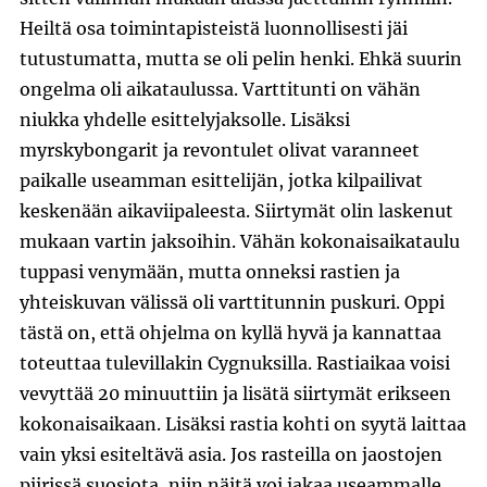
Heiltä osa toimintapisteistä luonnollisesti jäi
tutustumatta, mutta se oli pelin henki. Ehkä suurin
ongelma oli aikataulussa. Varttitunti on vähän
niukka yhdelle esittelyjaksolle. Lisäksi
myrskybongarit ja revontulet olivat varanneet
paikalle useamman esittelijän, jotka kilpailivat
keskenään aikaviipaleesta. Siirtymät olin laskenut
mukaan vartin jaksoihin. Vähän kokonaisaikataulu
tuppasi venymään, mutta onneksi rastien ja
yhteiskuvan välissä oli varttitunnin puskuri. Oppi
tästä on, että ohjelma on kyllä hyvä ja kannattaa
toteuttaa tulevillakin Cygnuksilla. Rastiaikaa voisi
vevyttää 20 minuuttiin ja lisätä siirtymät erikseen
kokonaisaikaan. Lisäksi rastia kohti on syytä laittaa
vain yksi esiteltävä asia. Jos rasteilla on jaostojen
piirissä suosiota, niin näitä voi jakaa useammalle