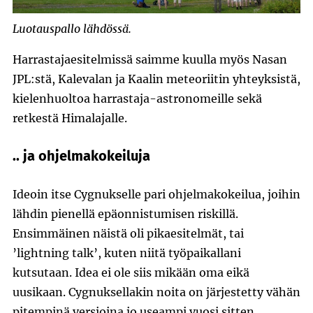
Luotauspallo lähdössä.
Harrastajaesitelmissä saimme kuulla myös Nasan
JPL:stä, Kalevalan ja Kaalin meteoriitin yhteyksistä,
kielenhuoltoa harrastaja-astronomeille sekä
retkestä Himalajalle.
.. ja ohjelmakokeiluja
Ideoin itse Cygnukselle pari ohjelmakokeilua, joihin
lähdin pienellä epäonnistumisen riskillä.
Ensimmäinen näistä oli pikaesitelmät, tai
’lightning talk’, kuten niitä työpaikallani
kutsutaan. Idea ei ole siis mikään oma eikä
uusikaan. Cygnuksellakin noita on järjestetty vähän
pitempinä versioina jo useampi vuosi sitten