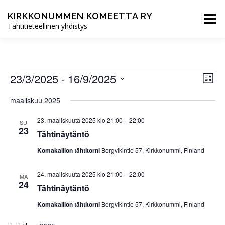
Siirry
sisältöön
KIRKKONUMMEN KOMEETTA RY
Valikko
Tähtitieteellinen yhdistys
ETUSIVU
UUTISET
TOIMINTA
T
T
23/3/2025
 - 
16/9/2025
N
Lista
a
ä
Valitse
a
p
YHDISTYS
LIITY JÄSENEKSI
maaliskuu 2025
päivä.
k
a
p
h
y
23. maaliskuuta 2025 klo 21:00
–
22:00
SU
t
m
23
a
u
Tähtinäytäntö
ä
m
h
Komakallion tähtitorni
Bergvikintie 57, Kirkkonummi, Finland
a
t
V
n
t
i
24. maaliskuuta 2025 klo 21:00
–
22:00
MA
a
e
24
u
Tähtinäytäntö
w
v
s
Komakallion tähtitorni
Bergvikintie 57, Kirkkonummi, Finland
m
i
N
a
g