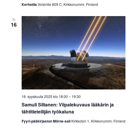
Kerhotila
Volsintie 609 C, Kirkkonummi, Finland
TI
16
16. syyskuuta 2025 klo 18:00
–
19:30
Samuli Siltanen: Viipalekuvaus lääkärin ja
tähtitieteilijän työkaluna
Fyyri-pääkirjaston Mörne-sali
Kirkkotori 1, Kirkkonummi, Finland