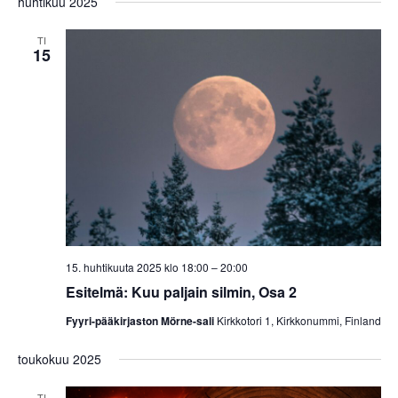
a
huhtikuu 2025
v
o
i
t
i
g
TI
15
a
n
t
t
i
i
o
n
15. huhtikuuta 2025 klo 18:00
–
20:00
Esitelmä: Kuu paljain silmin, Osa 2
Fyyri-pääkirjaston Mörne-sali
Kirkkotori 1, Kirkkonummi, Finland
toukokuu 2025
TI