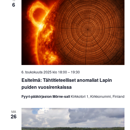
6
6. toukokuuta 2025 klo 18:00
–
19:30
Esitelmä: Tähtitieteelliset anomaliat Lapin
puiden vuosirenkaissa
Fyyri-pääkirjaston Mörne-sali
Kirkkotori 1, Kirkkonummi, Finland
MA
26