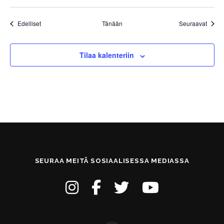
Tapahtumat
Tapah
Edelliset
Tänään
Seuraavat
Tilaa kalenteriin
SEURAA MEITÄ SOSIAALISESSA MEDIASSA