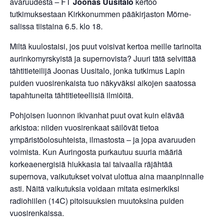
avaruudesta – FT
Joonas Uusitalo
kertoo
tutkimuksestaan Kirkkonummen pääkirjaston Mörne-
salissa tiistaina 6.5. klo 18.
Miltä kuulostaisi, jos puut voisivat kertoa meille tarinoita
aurinkomyrskyistä ja supernovista? Juuri tätä selvittää
tähtitieteilijä Joonas Uusitalo, jonka tutkimus Lapin
puiden vuosirenkaista tuo näkyväksi aikojen saatossa
tapahtuneita tähtitieteellisiä ilmiöitä.
Pohjoisen luonnon ikivanhat puut ovat kuin elävää
arkistoa: niiden vuosirenkaat säilövät tietoa
ympäristöolosuhteista, ilmastosta – ja jopa avaruuden
voimista. Kun Auringosta purkautuu suuria määriä
korkeaenergisiä hiukkasia tai taivaalla räjähtää
supernova, vaikutukset voivat ulottua aina maanpinnalle
asti. Näitä vaikutuksia voidaan mitata esimerkiksi
radiohiilen (14C) pitoisuuksien muutoksina puiden
vuosirenkaissa.