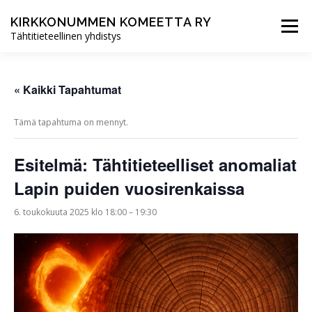
Siirry
sisältöön
KIRKKONUMMEN KOMEETTA RY
Valikko
Tähtitieteellinen yhdistys
ETUSIVU
UUTISET
TOIMINTA
« Kaikki Tapahtumat
Tämä tapahtuma on mennyt.
YHDISTYS
LIITY JÄSENEKSI
Esitelmä: Tähtitieteelliset anomaliat
Lapin puiden vuosirenkaissa
6. toukokuuta 2025 klo 18:00
–
19:30