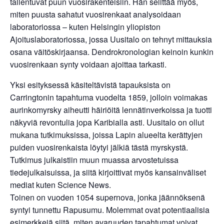
tallentuvat puun vuosirakenteisiin. Hän selittää myös,
miten puusta sahatut vuosirenkaat analysoidaan
laboratoriossa – kuten Helsingin yliopiston
Ajoituslaboratoriossa, jossa Uusitalo on tehnyt mittauksia
osana väitöskirjaansa. Dendrokronologian keinoin kunkin
vuosirenkaan synty voidaan ajoittaa tarkasti.
Yksi esityksessä käsiteltävistä tapauksista on
Carringtonin tapahtuma vuodelta 1859, jolloin voimakas
aurinkomyrsky aiheutti häiriöitä lennätinverkoissa ja tuotti
näkyviä revontulia jopa Karibialla asti. Uusitalo on ollut
mukana tutkimuksissa, joissa Lapin alueelta kerättyjen
puiden vuosirenkaista löytyi jälkiä tästä myrskystä.
Tutkimus julkaistiin muun muassa arvostetuissa
tiedejulkaisuissa, ja siitä kirjoittivat myös kansainväliset
mediat kuten Science News.
Toinen on vuoden 1054 supernova, jonka jäännöksenä
syntyi tunnettu Rapusumu. Molemmat ovat potentiaalisia
esimerkkejä siitä, miten avaruuden tapahtumat voivat