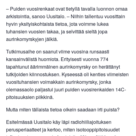
– Puiden vuosirenkaat ovat tietyllä tavalla luonnon omaa
arkistointia, sanoo Uusitalo. – Niihin tallentuu vuosittain
hyvin yksityiskohtaista tietoa, jota voimme lukea
tuhansien vuosien takaa, ja selvittää sieltä jopa
aurinkomyrskyjen jälkiä.
Tutkimusaihe on saanut viime vuosina runsaasti
kansainvälistä huomiota. Erityisesti vuonna 774
tapahtunut äärimmäinen aurinkomyrsky on herättänyt
tutkijoiden kiinnostuksen. Kyseessä oli kenties viimeisten
vuosituhansien voimakkain aurinkomyrsky, jonka
olemassaolo paljastui juuri puiden vuosirenkaiden 14C-
pitoisuuksien piikkinä.
Mutta miten tällaista tietoa oikein saadaan irti puista?
Esitelmässä Uusitalo käy läpi radiohiiliajoituksen
perusperiaatteet ja kertoo, miten isotooppipitoisuudet