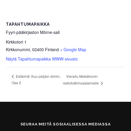
TAPAHTUMAPAIKKA
Fyyri-pääkirjaston Mörne-sali
Kirkkotori 1
Kirkkonummi
,
02400
Finland
+ Google Map
Näytä Tapahtumapaikka WWW-sivusto
Vierailu Metsähovin
Esitelmä: Kuu paljain silmin,
Osa 2
radiotutkimusasemalle
SEURAA MEITÄ SOSIAALISESSA MEDIASSA