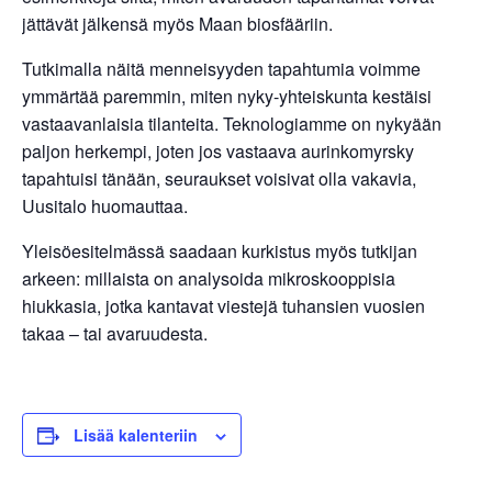
jättävät jälkensä myös Maan biosfääriin.
Tutkimalla näitä menneisyyden tapahtumia voimme
ymmärtää paremmin, miten nyky-yhteiskunta kestäisi
vastaavanlaisia tilanteita. Teknologiamme on nykyään
paljon herkempi, joten jos vastaava aurinkomyrsky
tapahtuisi tänään, seuraukset voisivat olla vakavia,
Uusitalo huomauttaa.
Yleisöesitelmässä saadaan kurkistus myös tutkijan
arkeen: millaista on analysoida mikroskooppisia
hiukkasia, jotka kantavat viestejä tuhansien vuosien
takaa – tai avaruudesta.
Lisää kalenteriin